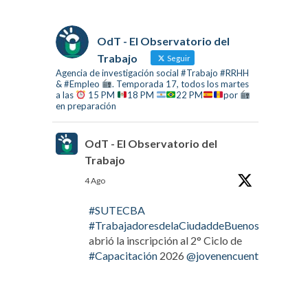
OdT - El Observatorio del
Trabajo
Seguir
Agencia de investigación social #Trabajo #RRHH
& #Empleo
. Temporada 17, todos los martes
a las
15 PM
18 PM
22 PM
por
en preparación
OdT - El Observatorio del
Trabajo
4 Ago
#SUTECBA
#TrabajadoresdelaCiudaddeBuenosAires
abrió la inscripción al 2° Ciclo de
#Capacitación
2026
@jovenencuentro