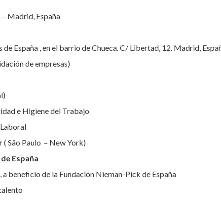
 – Madrid, España
os de España , en el barrio de Chueca. C/ Libertad, 12. Madrid, Espa
idación de empresas)
l)
idad e Higiene del Trabajo
 Laboral
r
( São Paulo – New York)
a de España
a, a beneficio de la Fundación Nieman-Pick de España
talento