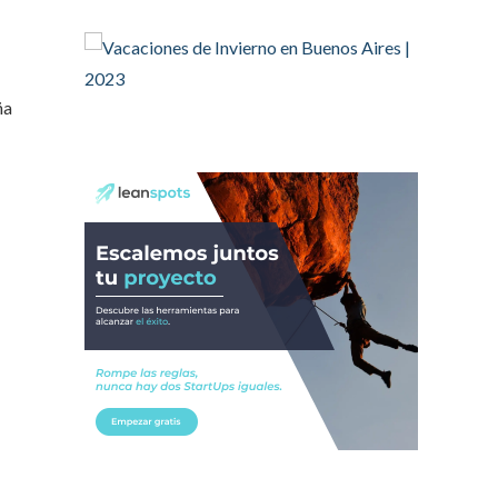
@AldoDruettaok
@EFEnoticias
Twitter
2
2
ña
OdT - El Observatorio del Trabajo Retuiteado
OdT - El Observatorio del
Trabajo
4 Ago
Martes 4/08. Invitamos a
sintonizar IAS Radio and Podcast
programa radial sobre claves para
el
#LiderazgoSindical
Omar Pérez
#Camioneros
#CATT
#Transporte
#TarifaSegura
#SaludMental
#Desarrollo