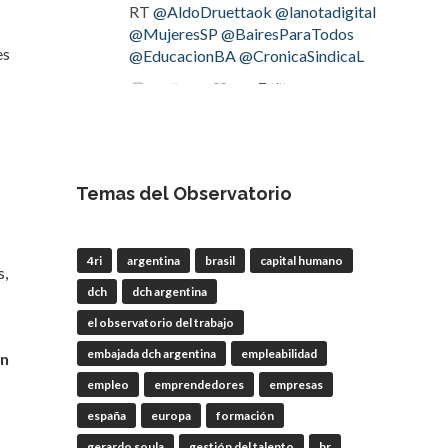
RT
@AldoDruettaok
@lanotadigital
@MujeresSP
@BairesParaTodos
es
@EducacionBA
@CronicaSindicaL
Twitter
2
2
OdT - El Observatorio del
Trabajo
Temas del Observatorio
4 Ago
#LaBancaria
rechazó la reforma de
4ri
argentina
brasil
capital humano
s,
la Carta Orgánica del
#BCRA
dch
dch argentina
el observatorio del trabajo
embajada dch argentina
empleabilidad
ón
RT
@lanotadigital
@La_Bancaria
@AldoDruettaok
empleo
emprendedores
empresas
@misionesptodos
@uf_oficial
españa
europa
formación
@SergioOPalazzo
gerardo soula
gestión del talento
hr