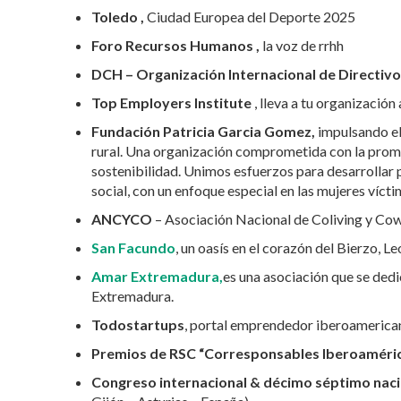
Toledo ,
Ciudad Europea del Deporte 2025
Foro Recursos Humanos ,
la voz de rrhh
DCH – Organización Internacional de Directiv
Top Employers Institute
, lleva a tu organizació
Fundación Patricia Garcia Gomez,
impulsando el 
rural. Una organización comprometida con la promo
sostenibilidad. Unimos esfuerzos para desarrollar 
social, con un enfoque especial en las mujeres víct
ANCYCO
– Asociación Nacional de Coliving y Co
San Facundo
, un oasís en el corazón del Bierzo, Le
Amar Extremadura,
es una asociación que se dedic
Extremadura.
Todostartups
, portal emprendedor iberoameric
Premios de RSC “Corresponsables Iberoaméri
Congreso internacional & décimo séptimo nac