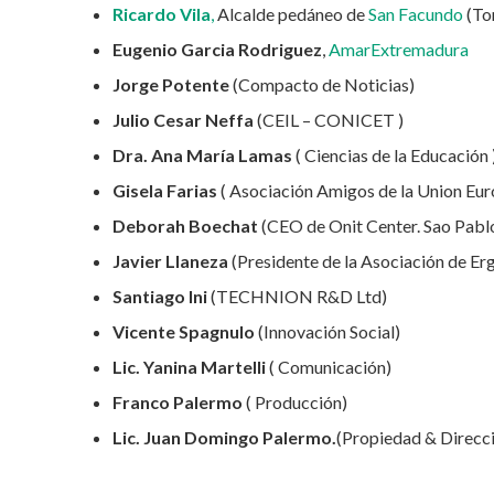
Ricardo Vila
,
Alcalde pedáneo de
San Facundo
(Tor
Eugenio Garcia Rodriguez
,
AmarExtremadura
Jorge Potente
(Compacto de Noticias)
Julio Cesar Neffa
(CEIL – CONICET )
Dra. Ana María Lamas
( Ciencias de la Educación 
Gisela Farias
( Asociación Amigos de la Union Eu
Deborah Boechat
(CEO de Onit Center. Sao Pabl
Javier Llaneza
(Presidente de la Asociación de E
Santiago Ini
(TECHNION R&D Ltd)
Vicente Spagnulo
(Innovación Social)
Lic. Yanina Martelli
( Comunicación)
Franco Palermo
( Producción)
Lic. Juan Domingo Palermo.
(Propiedad & Direcci