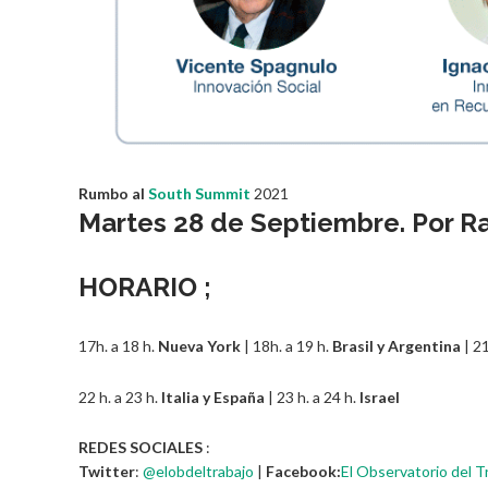
Rumbo al
South Summit
2021
Martes 28 de Septiembre. Por
Ra
HORARIO ;
17h. a 18 h.
Nueva York
| 18h. a 19 h.
Brasil y Argentina
| 21
22 h. a 23 h.
Italia y España
| 23 h. a 24 h.
Israel
REDES SOCIALES
:
Twitter
:
@elobdeltrabajo
|
Facebook:
El Observatorio del T