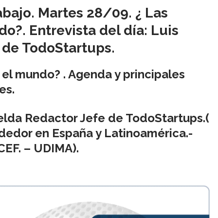
abajo. Martes 28/09. ¿ Las
o?. Entrevista del día: Luis
 de TodoStartups.
 el mundo? . Agenda y principales
es.
elda
Redactor Jefe de
TodoStartups.
(
dedor en España y Latinoamérica.-
CEF
. –
UDIMA
).