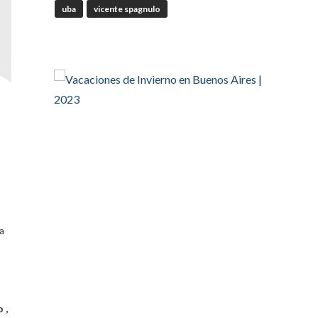
uba
vicente spagnulo
RT
@Corresponsables
@camaradezamora
Twitter
OdT - El Observatorio del
Trabajo
4 Ago
#SUTECBA
#TrabajadoresdelaCiudaddeBuenosAires
abrió la inscripción al 2° Ciclo de
#Capacitación
2026
@jovenencuentro
a
RT
@AldoDruettaok
@lanotadigital
@MujeresSP
@BairesParaTodos
 ,