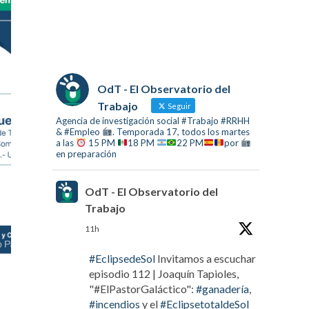
OdT - El Observatorio del
Trabajo
Seguir
Agencia de investigación social #Trabajo #RRHH
& #Empleo
. Temporada 17, todos los martes
a las
15 PM
18 PM
22 PM
por
en preparación
OdT - El Observatorio del
Trabajo
11h
#EclipsedeSol
Invitamos a escuchar
episodio 112 | Joaquín Tapioles,
"#ElPastorGaláctico":
#ganadería
,
#incendios
y el
#EclipsetotaldeSol