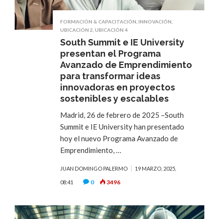
FORMACIÓN & CAPACITACIÓN
,
INNOVACIÓN
,
UBICACIÓN 2
,
UBICACIÓN 4
South Summit e IE University
presentan el Programa
Avanzado de Emprendimiento
para transformar ideas
innovadoras en proyectos
sostenibles y escalables
Madrid, 26 de febrero de 2025 –South
Summit e IE University han presentado
hoy el nuevo Programa Avanzado de
Emprendimiento, …
JUAN DOMINGO PALERMO
19 MARZO, 2025,
0
3496
08:41