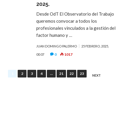
2025.
Desde OdT El Observatorio del Trabajo
queremos convocar a todos los
profesionales vinculados a la gestión del
factor humano y …
JUAN DOMINGO PALERMO
25 FEBRERO, 2025,
0
1017
00:07
1
2
3
4
…
21
22
23
NEXT