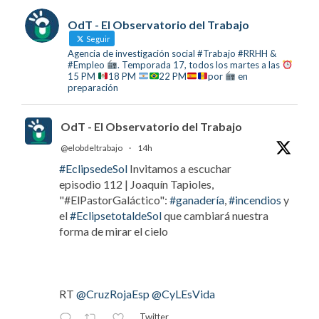
OdT - El Observatorio del Trabajo
Seguir
Agencia de investigación social #Trabajo #RRHH &
#Empleo
. Temporada 17, todos los martes a las
15 PM
18 PM
22 PM
por
en
preparación
OdT - El Observatorio del Trabajo
@elobdeltrabajo
·
14h
#EclipsedeSol
Invitamos a escuchar
episodio 112 | Joaquín Tapioles,
"#ElPastorGaláctico":
#ganadería
,
#incendios
y
el
#EclipsetotaldeSol
que cambiará nuestra
forma de mirar el cielo
RT
@CruzRojaEsp
@CyLEsVida
Twitter