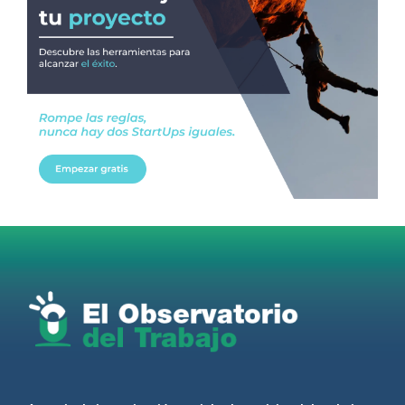
RT
@AldoDruettaok
@lanotadigital
@MujeresSP
@BairesParaTodos
@EducacionBA
@CronicaSindicaL
Twitter
2
3
Ver anteriores