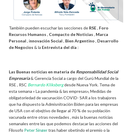
También pueden escuchar las secciones de
RSE
,
Foro
Recursos Humanos
,
Compacto de Noticias
,
Marca
Personal
, i
nnovación Social
,
Bien Argentino
,
Desarrollo
de Negocios
& la
Entrevista del día
:
Las Buenas noticias en materia de
Responsabilidad Social
Empresaria
& Gerencia Social a cargo del Gurú Mundial de la
RSE , RSC
Bernardo Kliksberg
desde Nueva York. Tema de
esta semana » La pandemia & las empresas», Medidas de
obligatoriedad de vacunación COVID- SAR a los trabajores
que ha dispuesto la Admisnitración Biden para las empresas
de USA con el obejtivo de llegar al 70 % de su población
vacunada entre otras novedades , más la buenas noticias
semanales entre las que podemos destacar las acciones del
Filosofo
Peter Singer
tras haber obetindo el premio o la