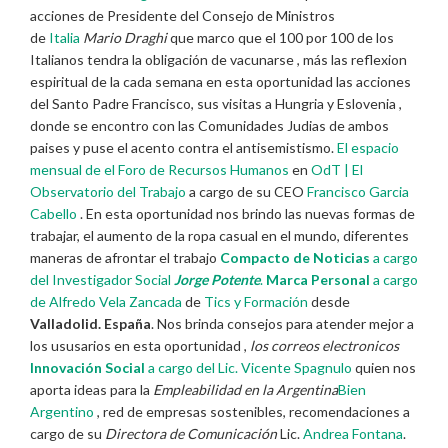
acciones de Presidente del Consejo de Ministros
de
Italia
Mario Draghi
que marco que el 100 por 100 de los
Italianos tendra la obligación de vacunarse , más las reflexion
espiritual de la cada semana en esta oportunidad las acciones
del Santo Padre Francisco, sus visitas a Hungria y Eslovenia ,
donde se encontro con las Comunidades Judias de ambos
paises y puse el acento contra el antisemistismo.
El espacio
mensual de el
Foro de Recursos Humanos
en
OdT | El
Observatorio del Trabajo
a cargo de su CEO
Francisco Garcia
Cabello
. En esta oportunidad nos brindo las nuevas formas de
trabajar, el aumento de la ropa casual en el mundo, diferentes
maneras de afrontar el trabajo
Compacto de Noticias
a cargo
del Investigador Social
Jorge Potente
.
Marca Personal
a cargo
de
Alfredo Vela Zancada
de
Tics y Formación
desde
Valladolid. España
. Nos brinda consejos para atender mejor a
los ususarios en esta oportunidad ,
los correos electronicos
Innovación Social
a cargo del Lic.
Vicente Spagnulo
quien nos
aporta ideas para la
Empleabilidad en la Argentina
Bien
Argentino
, red de empresas sostenibles, recomendaciones a
cargo de su
Directora de Comunicación
Lic.
Andrea Fontana
.