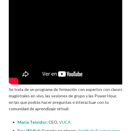
Se trata de un programa de formación con expertos con clases
magistrales en vivo, las sesiones de grupo y las Power Hour,
en las que podrás hacer preguntas e interactuar con tu
comunidad de aprendizaje virtual:
María Teixidor
:
CEO,
VUCA
Ewa Widlak
:
Experta en género,
Instituto Europeo para