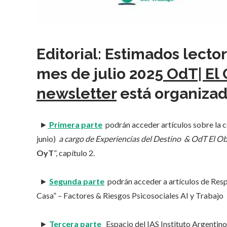
Editorial: Estimados lect
mes de
julio 2025
OdT| El 
newsletter
está organizad
►
Primera parte
podrán acceder artículos sobre la
junio)
a cargo de Experiencias del Destino & OdT El Ob
OyT
”, capítulo 2.
►
Segunda parte
podrán acceder a artículos de Res
Casa” – Factores & Riesgos Psicosociales AI y Trabajo
►
Tercera parte
Espacio del IAS Instituto Argentino