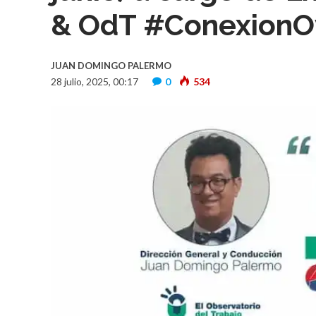
& OdT #ConexionOyT
JUAN DOMINGO PALERMO
28 julio, 2025, 00:17
0
534