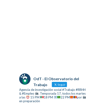
OdT - El Observatorio del
Trabajo
Seguir
Agencia de investigación social #Trabajo #RRHH
& #Empleo
. Temporada 17, todos los martes
a las
15 PM
18 PM
22 PM
por
en preparación