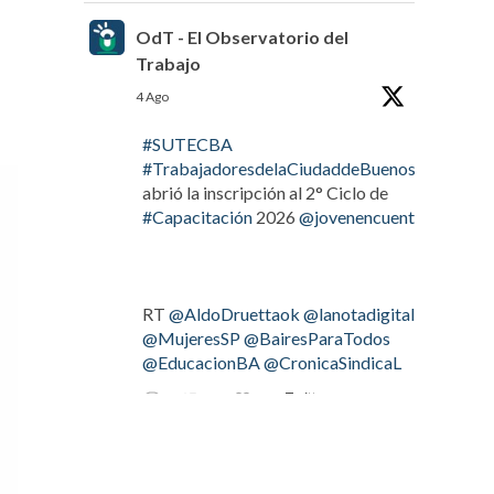
OdT - El Observatorio del
Trabajo
4 Ago
#SUTECBA
#TrabajadoresdelaCiudaddeBuenosAires
abrió la inscripción al 2° Ciclo de
#Capacitación
2026
@jovenencuentro
RT
@AldoDruettaok
@lanotadigital
@MujeresSP
@BairesParaTodos
@EducacionBA
@CronicaSindicaL
Twitter
2
2
OdT - El Observatorio del