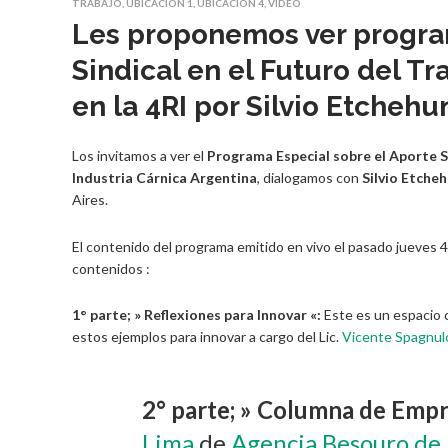
TRABAJO
,
UBICACIÓN 1
,
UBICACIÓN 4
,
VIDEO
Les proponemos ver program
Sindical en el Futuro del Tr
en la 4RI por Silvio Etchehu
Los invitamos a ver el
Programa Especial sobre el Aporte Si
Industria Cárnica Argentina
, dialogamos con
Silvio Etche
Aires.
El contenido del programa emitido en vivo el pasado jueves 4
contenidos :
1° parte; » Reflexiones para Innovar «:
Este es un espacio 
estos ejemplos para innovar a cargo del Lic.
Vicente Spagnul
2° parte; » Columna de Em
Lima
de
Agencia Besouro de 