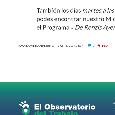
También los días
martes a las
podes encontrar nuestro Mi
el Programa
» De Renzis Ayer
0
1614
JUAN DOMINGO PALERMO
5 ABRIL, 2019, 18:39
A
S