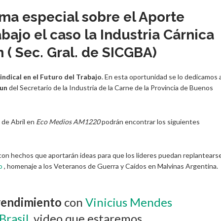
a especial sobre el Aporte
abajo el caso la Industria Cárnica
n ( Sec. Gral. de SICGBA)
ndical en el Futuro del Trabajo
. En esta oportunidad se lo dedicamos a
hun
del Secretario de la Industria de la Carne de la Provincia de Buenos
 de Abril en
Eco Medios AM1220
podrán encontrar los siguientes
con hechos que aportarán ideas para que los lideres puedan replantears
o
, homenaje a los Veteranos de Guerra y Caídos en Malvinas Argentina.
prendimiento
con
Vinicius Mendes
Brasil
, video que estaremos