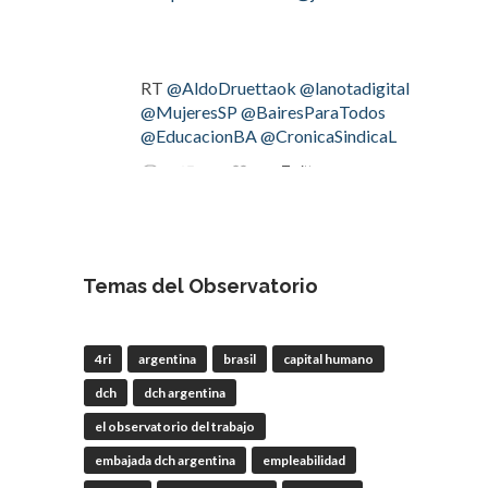
RT
@AldoDruettaok
@lanotadigital
@MujeresSP
@BairesParaTodos
@EducacionBA
@CronicaSindicaL
Twitter
2
2
OdT - El Observatorio del
Trabajo
Temas del Observatorio
4 Ago
#LaBancaria
rechazó la reforma de
4ri
argentina
brasil
capital humano
la Carta Orgánica del
#BCRA
dch
dch argentina
el observatorio del trabajo
embajada dch argentina
empleabilidad
RT
@lanotadigital
@La_Bancaria