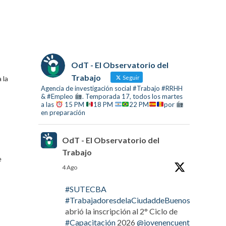
OdT - El Observatorio del
Trabajo
 la
Seguir
Agencia de investigación social #Trabajo #RRHH
& #Empleo
. Temporada 17, todos los martes
a las
15 PM
18 PM
22 PM
por
en preparación
OdT - El Observatorio del
Trabajo
e
4 Ago
#SUTECBA
#TrabajadoresdelaCiudaddeBuenosAires
abrió la inscripción al 2° Ciclo de
#Capacitación
2026
@jovenencuentro