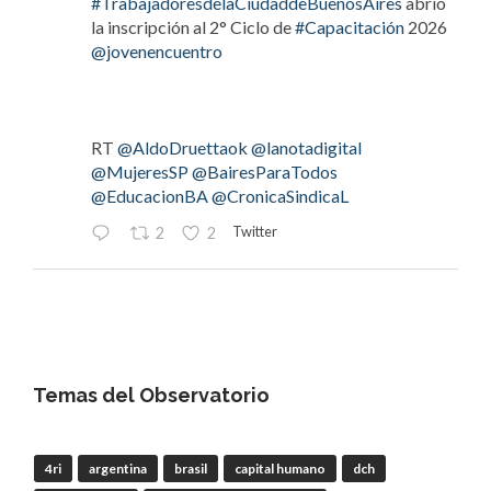
#TrabajadoresdelaCiudaddeBuenosAires
abrió
la inscripción al 2° Ciclo de
#Capacitación
2026
@jovenencuentro
RT
@AldoDruettaok
@lanotadigital
@MujeresSP
@BairesParaTodos
@EducacionBA
@CronicaSindicaL
Twitter
2
2
OdT - El Observatorio del Trabajo
@elobdeltrabajo
·
4 Ago
#LaBancaria
rechazó la reforma de la Carta
Orgánica del
#BCRA
Temas del Observatorio
4ri
argentina
brasil
capital humano
dch
RT
@lanotadigital
@La_Bancaria