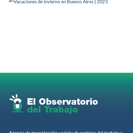
OdT - El Observatorio del Trabajo Retuiteado
OdT - El Observatorio del Trabajo
@elobdeltrabajo
·
4 Ago
Martes 4/08. Invitamos a sintonizar IAS
Radio and Podcast programa radial sobre claves
para el
#LiderazgoSindical
Omar Pérez
#Camioneros
#CATT
#Transporte
#TarifaSegura
#SaludMental
#Desarrollo
RT
@casdcamioneros
Twitter
1
1
Ver anteriores
Agencia de investigación social y de noticias del trabajo y