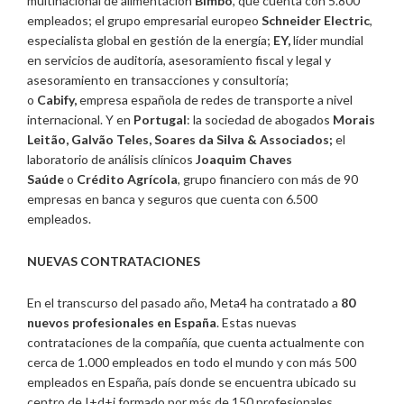
multinacional de alimentación
Bimbo
, que cuenta con 5.800
empleados; el grupo empresarial europeo
Schneider Electric
,
especialista global en gestión de la energía;
EY,
líder mundial
en servicios de auditoría, asesoramiento fiscal y legal y
asesoramiento en transacciones y consultoría;
o
Cabify,
empresa española de redes de transporte a nivel
internacional. Y en
Portugal
: la sociedad de abogados
Morais
Leitão, Galvão Teles, Soares da Silva & Associados;
el
laboratorio de análisis clínicos
Joaquim Chaves
Saúde
o
Crédito Agrícola
, grupo financiero con más de 90
empresas en banca y seguros que cuenta con 6.500
empleados.
NUEVAS CONTRATACIONES
En el transcurso del pasado año, Meta4 ha contratado a
80
nuevos profesionales en España
. Estas nuevas
contrataciones de la compañía, que cuenta actualmente con
cerca de 1.000 empleados en todo el mundo y con más 500
empleados en España, país donde se encuentra ubicado su
centro de I+d+i formado por más de 150 profesionales,