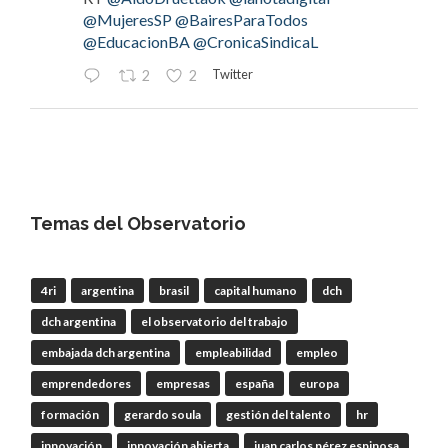
@MujeresSP
@BairesParaTodos
@EducacionBA
@CronicaSindicaL
Twitter
2
2
OdT - El Observatorio del Trabajo
@elobdeltrabajo
·
4 Ago
#LaBancaria
rechazó la reforma de la Carta
Orgánica del
#BCRA
Temas del Observatorio
4ri
argentina
brasil
capital humano
dch
RT
@lanotadigital
@La_Bancaria
dch argentina
el observatorio del trabajo
@AldoDruettaok
@misionesptodos
@uf_oficial
@SergioOPalazzo
@BairesParaTodos
embajada dch argentina
empleabilidad
empleo
@uniglobalunion
emprendedores
empresas
españa
europa
Twitter
2
2
formación
gerardo soula
gestión del talento
hr
innovación
innovación abierta
juan carlos pérez espinosa