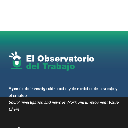
Radio and Podcast programa radial sobre claves
para el
#LiderazgoSindical
Omar Pérez
#Camioneros
#CATT
#Transporte
#TarifaSegura
#SaludMental
#Desarrollo
RT
@casdcamioneros
Twitter
1
1
Ver anteriores
Agencia de investigación social y de noticias del trabajo y
el empleo
Social investigation and news of Work and Employment Value
Chain