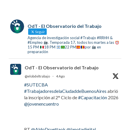
OdT - El Observatorio del Trabajo
Seguir
Agencia de investigación social #Trabajo #RRHH &
#Empleo
. Temporada 17, todos los martes a las
15 PM
18 PM
22 PM
por
en
preparación
OdT - El Observatorio del Trabajo
@elobdeltrabajo
·
4 Ago
#SUTECBA
#TrabajadoresdelaCiudaddeBuenosAires
abrió
la inscripción al 2° Ciclo de
#Capacitación
2026
@jovenencuentro
RT
@AldoDruettaok
@lanotadigital