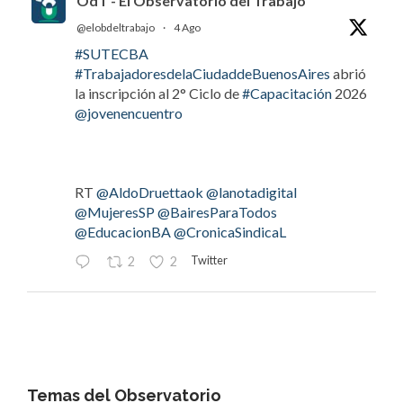
OdT - El Observatorio del Trabajo
@elobdeltrabajo
·
4 Ago
#SUTECBA
#TrabajadoresdelaCiudaddeBuenosAires
abrió
la inscripción al 2° Ciclo de
#Capacitación
2026
@jovenencuentro
RT
@AldoDruettaok
@lanotadigital
@MujeresSP
@BairesParaTodos
@EducacionBA
@CronicaSindicaL
Twitter
2
2
OdT - El Observatorio del Trabajo
@elobdeltrabajo
·
4 Ago
#LaBancaria
rechazó la reforma de la Carta
Orgánica del
#BCRA
Temas del Observatorio