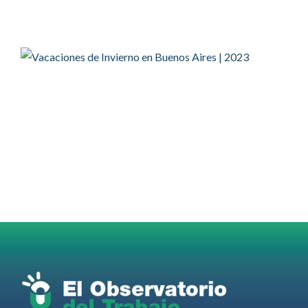
@BairesParaTodos
@AldoDruettaok
@EFEnoticias
Twitter
2
2
OdT - El Observatorio del Trabajo Retuiteado
OdT - El Observatorio del Trabajo
@elobdeltrabajo
·
4 Ago
Martes 4/08. Invitamos a sintonizar IAS
Radio and Podcast programa radial sobre claves
para el
#LiderazgoSindical
Omar Pérez
#Camioneros
#CATT
#Transporte
#TarifaSegura
#SaludMental
#Desarrollo
RT
@casdcamioneros
Twitter
1
1