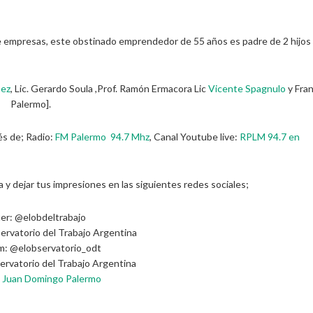
de empresas, este obstinado emprendedor de 55 años es padre de 2 hijos
mez
, Lic. Gerardo Soula ,Prof. Ramón Ermacora Lic
Vicente Spagnulo
y Fra
Palermo].
és de; Radio:
FM Palermo 94.7 Mhz
, Canal Youtube live:
RPLM 94.7 en
y dejar tus impresiones en las siguientes redes sociales;
er: @elobdeltrabajo
ervatorio del Trabajo Argentina
m: @elobservatorio_odt
ervatorio del Trabajo Argentina
:
Juan Domingo Palermo