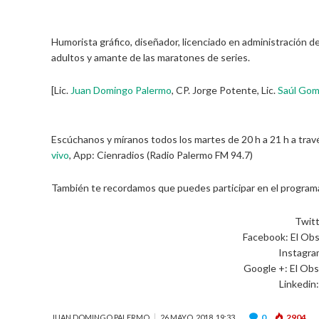
Humorista gráfico, diseñador, licenciado en administración 
adultos y amante de las maratones de series.
[Lic.
Juan Domingo Palermo
, CP. Jorge Potente, Lic.
Saúl Go
Escúchanos y míranos todos los martes de 20 h a 21 h a trav
vivo
, App: Cienradios (Radio Palermo FM 94.7)
También te recordamos que puedes participar en el programa 
Twitt
Facebook: El Obs
Instagra
Google +: El Obs
Linkedin
0
2904
JUAN DOMINGO PALERMO
26 MAYO, 2018, 19:33