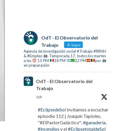
OdT - El Observatorio del
Trabajo
Seguir
Agencia de investigación social #Trabajo #RRHH
& #Empleo
. Temporada 17, todos los martes
a las
15 PM
18 PM
22 PM
por
en preparación
OdT - El Observatorio del
Trabajo
12h
#EclipsedeSol
Invitamos a escuchar
episodio 112 | Joaquín Tapioles,
"#ElPastorGaláctico":
#ganadería
,
#incendios
y el
#EclipsetotaldeSol