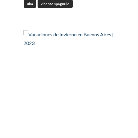
uba
vicente spagnulo
RT
@Corresponsables
@camaradezamora
Twitter
OdT - El Observatorio del
Trabajo
4 Ago
#SUTECBA
#TrabajadoresdelaCiudaddeBuenosAires
abrió la inscripción al 2° Ciclo de
#Capacitación
2026
@jovenencuentro
RT
@AldoDruettaok
@lanotadigital
@MujeresSP
@BairesParaTodos