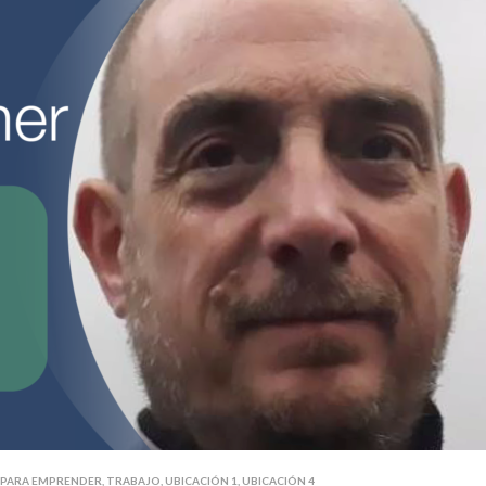
 PARA EMPRENDER
,
TRABAJO
,
UBICACIÓN 1
,
UBICACIÓN 4