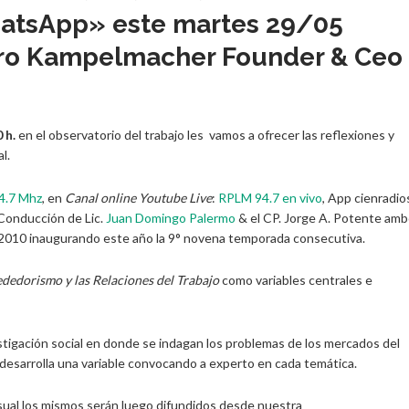
WhatsApp» este martes 29/05
ndro Kampelmacher Founder & Ceo
 h.
en el observatorio del trabajo les vamos a ofrecer las reflexiones y
l.
4.7 Mhz
, en
Canal online Youtube Live
:
RPLM 94.7 en vivo
, App cienradio
 Conducción de Lic.
Juan Domingo Palermo
& el CP. Jorge A. Potente am
 2010 inaugurando este año la 9° novena temporada consecutiva.
dedorismo y las Relaciones del Trabajo
como variables centrales e
igación social en donde se indagan los problemas de los mercados del
e desarrolla una variable convocando a experto en cada temática.
ual los mismos serán luego difundidos desde nuestra