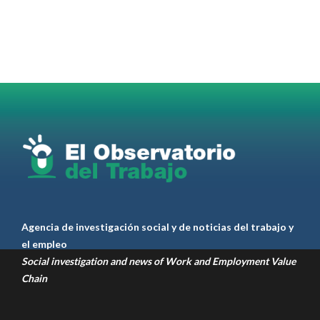
@jovenencuentro
RT
@AldoDruettaok
@lanotadigital
@MujeresSP
@BairesParaTodos
@EducacionBA
@CronicaSindicaL
Twitter
2
3
Ver anteriores
Agencia de investigación social y de noticias del trabajo y
el empleo
Social investigation and news of Work and Employment Value
Chain