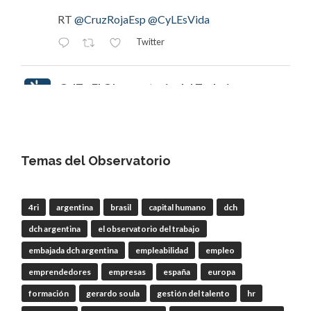
RT
@CruzRojaEsp
@CyLEsVida
Twitter
OdT - El Observatorio del Trabajo
@elobdeltrabajo
·
11h
#EclipsedeSol
Invitamos a escuchar
episodio 112 | Joaquín Tapioles,
"#ElPastorGaláctico": ganadería, incendios y el
Temas del Observatorio
#EclipsetotaldeSol
que cambiará nuestra forma
de mirar el cielo
4ri
argentina
brasil
capital humano
dch
dch argentina
el observatorio del trabajo
RT
@CEmprendeRadio
@CREenZamora
embajada dch argentina
empleabilidad
empleo
emprendedores
empresas
españa
europa
Twitter
formación
gerardo soula
gestión del talento
hr