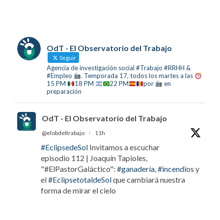
OdT - El Observatorio del Trabajo
Seguir
Agencia de investigación social #Trabajo #RRHH &
#Empleo
. Temporada 17, todos los martes a las
15 PM
18 PM
22 PM
por
en
preparación
OdT - El Observatorio del Trabajo
@elobdeltrabajo
·
11h
#EclipsedeSol
Invitamos a escuchar
episodio 112 | Joaquín Tapioles,
"#ElPastorGaláctico":
#ganadería
,
#incendios
y
el
#EclipsetotaldeSol
que cambiará nuestra
forma de mirar el cielo