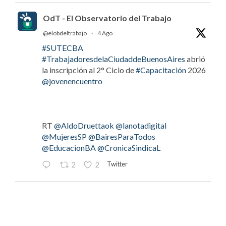
OdT - El Observatorio del Trabajo
@elobdeltrabajo
·
4 Ago
#SUTECBA
#TrabajadoresdelaCiudaddeBuenosAires
abrió
la inscripción al 2° Ciclo de
#Capacitación
2026
@jovenencuentro
RT
@AldoDruettaok
@lanotadigital
@MujeresSP
@BairesParaTodos
@EducacionBA
@CronicaSindicaL
Twitter
2
2
OdT - El Observatorio del Trabajo
@elobdeltrabajo
·
4 Ago