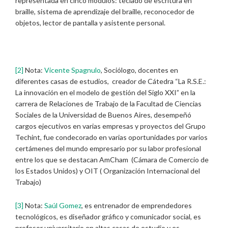
representada en cinco módulos: teclado de escritura en
braille, sistema de aprendizaje del braille, reconocedor de
objetos, lector de pantalla y asistente personal.
[2]
Nota:
Vicente Spagnulo
, Sociólogo, docentes en
diferentes casas de estudios, creador de Cátedra “La R.S.E.:
La innovación en el modelo de gestión del Siglo XXI” en la
carrera de Relaciones de Trabajo de la Facultad de Ciencias
Sociales de la Universidad de Buenos Aires, desempeñó
cargos ejecutivos en varias empresas y proyectos del Grupo
Techint, fue condecorado en varias oportunidades por varios
certámenes del mundo empresario por su labor profesional
entre los que se destacan AmCham (Cámara de Comercio de
los Estados Unidos) y OIT ( Organización Internacional del
Trabajo)
[3]
Nota:
Saúl Gomez
, es entrenador de emprendedores
tecnológicos, es diseñador gráfico y comunicador social, es
profesor universitario en altas casas de estudio y es