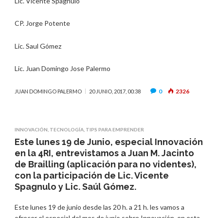
Lic. Vicente Spagnulo
CP. Jorge Potente
Lic. Saul Gómez
Lic. Juan Domingo Jose Palermo
0
2326
JUAN DOMINGO PALERMO
20 JUNIO, 2017, 00:38
INNOVACIÓN
,
TECNOLOGÍA
,
TIPS PARA EMPRENDER
Este lunes 19 de Junio, especial Innovación
en la 4RI, entrevistamos a Juan M. Jacinto
de Brailling (aplicación para no videntes),
con la participación de Lic. Vicente
Spagnulo y Lic. Saúl Gómez.
Este lunes 19 de junio desde las 20 h. a 21 h. les vamos a
ofrecer el especial del mes de junio sobre Innovación, en esta