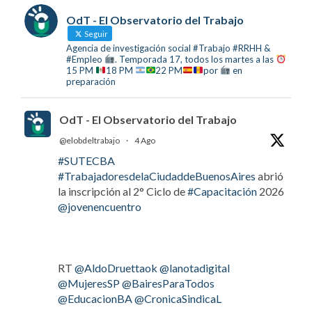
OdT - El Observatorio del Trabajo
Seguir
Agencia de investigación social #Trabajo #RRHH &
#Empleo
. Temporada 17, todos los martes a las
15 PM
18 PM
22 PM
por
en
preparación
OdT - El Observatorio del Trabajo
@elobdeltrabajo
·
4 Ago
#SUTECBA
#TrabajadoresdelaCiudaddeBuenosAires
abrió
la inscripción al 2° Ciclo de
#Capacitación
2026
@jovenencuentro
RT
@AldoDruettaok
@lanotadigital
@MujeresSP
@BairesParaTodos
@EducacionBA
@CronicaSindicaL