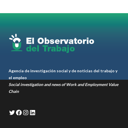
Omar Pérez
#Camioneros
#CATT
#Transporte
#TarifaSegura
#SaludMental
#Desarrollo
RT
@casdcamioneros
Twitter
1
1
Ver anteriores
Agencia de investigación social y de noticias del trabajo y
el empleo
Social investigation and news of Work and Employment Value
Chain
Twitter
Facebook
Instagram
LinkedIn