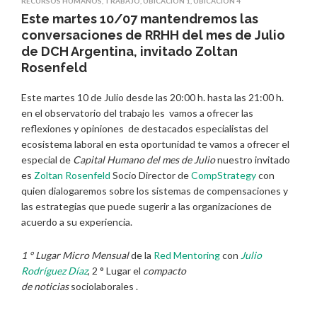
RECURSOS HUMANOS
,
TRABAJO
,
UBICACIÓN 1
,
UBICACIÓN 4
Este martes 10/07 mantendremos las
conversaciones de RRHH del mes de Julio
de DCH Argentina, invitado Zoltan
Rosenfeld
Este martes 10 de Julio desde las 20:00 h. hasta las 21:00 h.
en el observatorio del trabajo les vamos a ofrecer las
reflexiones y opiniones de destacados especialistas del
ecosistema laboral en esta oportunidad te vamos a ofrecer el
especial de
Capital Humano del mes de Julio
nuestro invitado
es
Zoltan Rosenfeld
Socio Director de
CompStrategy
con
quien dialogaremos sobre los sistemas de compensaciones y
las estrategias que puede sugerir a las organizaciones de
acuerdo a su experiencia.
1 ° Lugar Micro Mensual
de la
Red Mentoring
con
Julio
Rodríguez Díaz
, 2 ° Lugar el
compacto
de
noticias
sociolaborales .