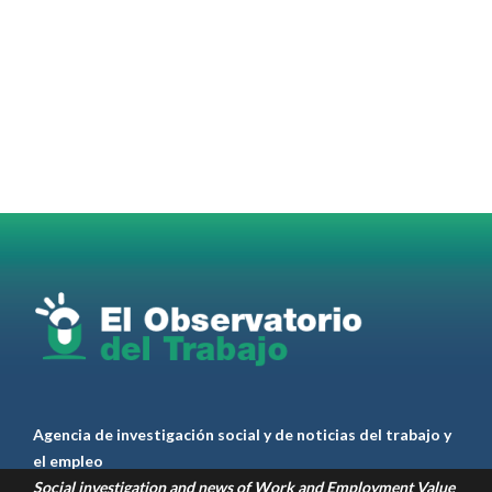
@elobdeltrabajo
·
4 Ago
#SUTECBA
#TrabajadoresdelaCiudaddeBuenosAires
abrió
la inscripción al 2° Ciclo de
#Capacitación
2026
@jovenencuentro
RT
@AldoDruettaok
@lanotadigital
@MujeresSP
@BairesParaTodos
@EducacionBA
@CronicaSindicaL
Twitter
2
3
Ver anteriores
Agencia de investigación social y de noticias del trabajo y
el empleo
Social investigation and news of Work and Employment Value