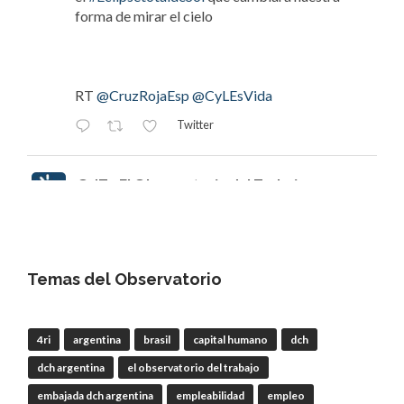
forma de mirar el cielo
RT
@CruzRojaEsp
@CyLEsVida
Twitter
OdT - El Observatorio del Trabajo
@elobdeltrabajo
·
8 Ago
#EclipsedeSol
Invitamos a escuchar
episodio 112 | Joaquín Tapioles,
"#ElPastorGaláctico": ganadería, incendios y el
Temas del Observatorio
#EclipsetotaldeSol
que cambiará nuestra forma
de mirar el cielo
4ri
argentina
brasil
capital humano
dch
dch argentina
el observatorio del trabajo
RT
@CEmprendeRadio
@CREenZamora
embajada dch argentina
empleabilidad
empleo