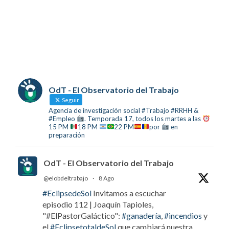
OdT - El Observatorio del Trabajo
Seguir
Agencia de investigación social #Trabajo #RRHH &
#Empleo
. Temporada 17, todos los martes a las
15 PM
18 PM
22 PM
por
en
preparación
OdT - El Observatorio del Trabajo
@elobdeltrabajo
·
8 Ago
#EclipsedeSol
Invitamos a escuchar
episodio 112 | Joaquín Tapioles,
"#ElPastorGaláctico":
#ganadería
,
#incendios
y
el
#EclipsetotaldeSol
que cambiará nuestra