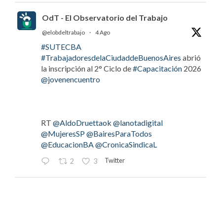
OdT - El Observatorio del Trabajo
@elobdeltrabajo
·
4 Ago
#SUTECBA
#TrabajadoresdelaCiudaddeBuenosAires
abrió
la inscripción al 2° Ciclo de
#Capacitación
2026
@jovenencuentro
RT
@AldoDruettaok
@lanotadigital
@MujeresSP
@BairesParaTodos
@EducacionBA
@CronicaSindicaL
Twitter
2
3
OdT - El Observatorio del Trabajo
@elobdeltrabajo
·
4 Ago