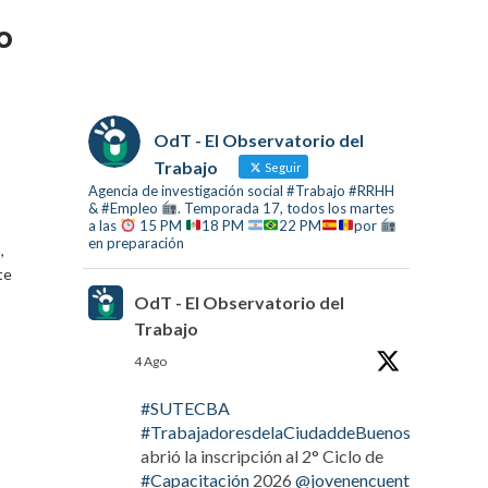
o
OdT - El Observatorio del
Trabajo
Seguir
Agencia de investigación social #Trabajo #RRHH
& #Empleo
. Temporada 17, todos los martes
a las
15 PM
18 PM
22 PM
por
en preparación
,
te
OdT - El Observatorio del
Trabajo
4 Ago
#SUTECBA
#TrabajadoresdelaCiudaddeBuenosAires
abrió la inscripción al 2° Ciclo de
#Capacitación
2026
@jovenencuentro