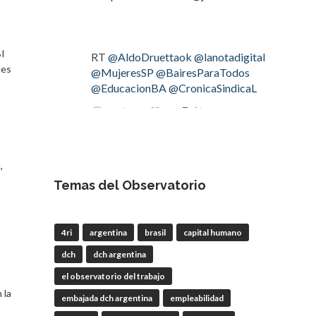
BI
RT
@AldoDruettaok
@lanotadigital
des
@MujeresSP
@BairesParaTodos
@EducacionBA
@CronicaSindicaL
Twitter
2
3
OdT - El Observatorio del
,
Trabajo
Temas del Observatorio
4 Ago
#LaBancaria
rechazó la reforma de
4ri
argentina
brasil
capital humano
la Carta Orgánica del
#BCRA
dch
dch argentina
el observatorio del trabajo
 la
embajada dch argentina
empleabilidad
RT
@lanotadigital
@La_Bancaria