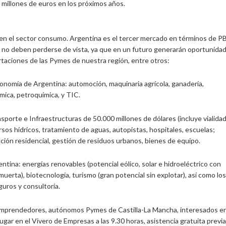
 millones de euros en los próximos años.
s en el sector consumo. Argentina es el tercer mercado en términos de P
tos no deben perderse de vista, ya que en un futuro generarán oportunida
rtaciones de las Pymes de nuestra región, entre otros:
onomía de Argentina: automoción, maquinaria agrícola, ganadería,
ímica, petroquímica, y TIC.
nsporte e Infraestructuras de 50.000 millones de dólares (incluye vialidad
ursos hídricos, tratamiento de aguas, autopistas, hospitales, escuelas;
cción residencial, gestión de residuos urbanos, bienes de equipo.
entina: energías renovables (potencial eólico, solar e hidroeléctrico con
 muerta), biotecnología, turismo (gran potencial sin explotar), así como los
uros y consultoría.
 emprendedores, autónomos Pymes de Castilla-La Mancha, interesados en
gar en el Vivero de Empresas a las 9.30 horas, asistencia gratuita previa