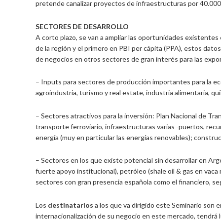
pretende canalizar proyectos de infraestructuras por 40.000
SECTORES DE DESARROLLO
A corto plazo, se van a ampliar las oportunidades existente
de la región y el primero en PBI per cápita (PPA), estos da
de negocios en otros sectores de gran interés para las expo
– Inputs para sectores de producción importantes para la ec
agroindustria, turismo y real estate, industria alimentaria, qu
– Sectores atractivos para la inversión: Plan Nacional de Tra
transporte ferroviario, infraestructuras varias -puertos, rec
energía (muy en particular las energías renovables); constru
– Sectores en los que existe potencial sin desarrollar en Arg
fuerte apoyo institucional), petróleo (shale oil & gas en vaca
sectores con gran presencia española como el financiero, seg
Los
destinatarios
a los que va dirigido este Seminario son
internacionalización de su negocio en este mercado, tendrá lu