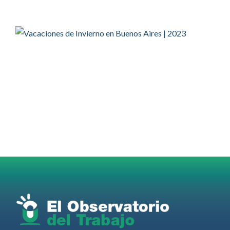
Twitter
OdT - El Observatorio del Trabajo
@elobdeltrabajo
·
4 Ago
#SUTECBA
#TrabajadoresdelaCiudaddeBuenosAires
abrió
la inscripción al 2° Ciclo de
#Capacitación
2026
@jovenencuentro
RT
@AldoDruettaok
@lanotadigital
@MujeresSP
@BairesParaTodos
@EducacionBA
@CronicaSindicaL
Twitter
2
3
Ver anteriores