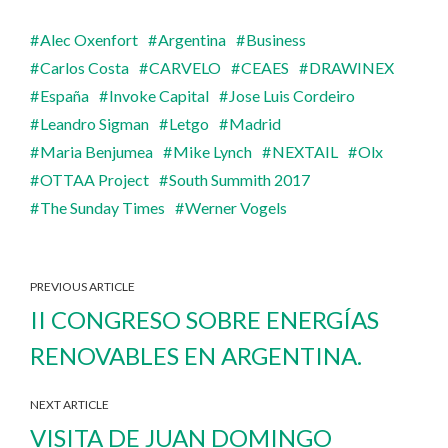
Alec Oxenfort
Argentina
Business
Carlos Costa
CARVELO
CEAES
DRAWINEX
España
Invoke Capital
Jose Luis Cordeiro
Leandro Sigman
Letgo
Madrid
Maria Benjumea
Mike Lynch
NEXTAIL
Olx
OTTAA Project
South Summith 2017
The Sunday Times
Werner Vogels
PREVIOUS ARTICLE
II CONGRESO SOBRE ENERGÍAS
RENOVABLES EN ARGENTINA.
NEXT ARTICLE
VISITA DE JUAN DOMINGO