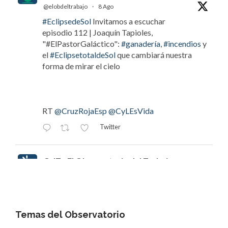
@elobdeltrabajo
·
8 Ago
#EclipsedeSol
Invitamos a escuchar
episodio 112 | Joaquín Tapioles,
"#ElPastorGaláctico":
#ganadería
,
#incendios
y
el
#EclipsetotaldeSol
que cambiará nuestra
forma de mirar el cielo
RT
@CruzRojaEsp
@CyLEsVida
Twitter
OdT - El Observatorio del Trabajo
@elobdeltrabajo
·
8 Ago
#EclipsedeSol
Invitamos a escuchar
episodio 112 | Joaquín Tapioles,
"#ElPastorGaláctico": ganadería, incendios y el
Temas del Observatorio
#EclipsetotaldeSol
que cambiará nuestra forma