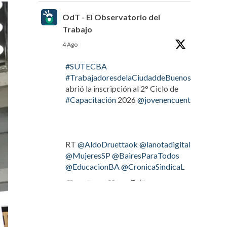
OdT - El Observatorio del
Trabajo
4 Ago
#SUTECBA
#TrabajadoresdelaCiudaddeBuenosAires
abrió la inscripción al 2° Ciclo de
#Capacitación
2026
@jovenencuentro
RT
@AldoDruettaok
@lanotadigital
@MujeresSP
@BairesParaTodos
@EducacionBA
@CronicaSindicaL
Twitter
2
3
OdT - El Observatorio del