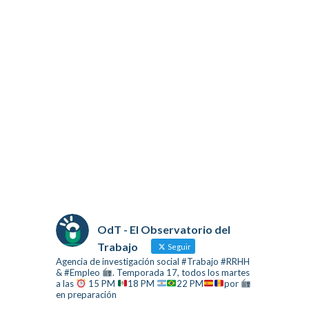
OdT - El Observatorio del
Trabajo
Seguir
Agencia de investigación social #Trabajo #RRHH
& #Empleo
. Temporada 17, todos los martes
a las
15 PM
18 PM
22 PM
por
en preparación