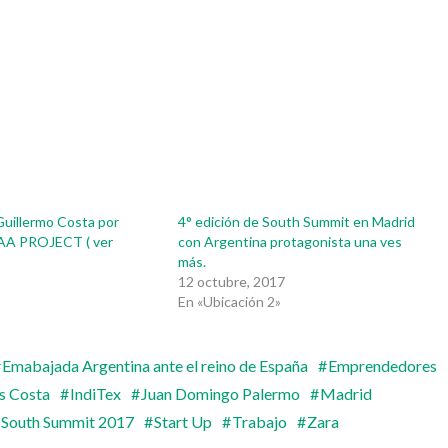
Guillermo Costa por
4° edición de South Summit en Madrid
AA PROJECT ( ver
con Argentina protagonista una ves
más.
12 octubre, 2017
En «Ubicación 2»
Emabajada Argentina ante el reino de España
Emprendedores
s Costa
IndiTex
Juan Domingo Palermo
Madrid
South Summit 2017
Start Up
Trabajo
Zara