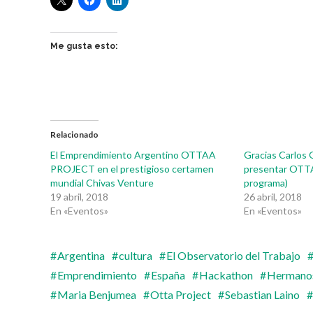
Me gusta esto:
Relacionado
El Emprendimiento Argentino OTTAA
Gracias Carlos 
PROJECT en el prestigioso certamen
presentar OTT
mundial Chivas Venture
programa)
19 abril, 2018
26 abril, 2018
En «Eventos»
En «Eventos»
Argentina
cultura
El Observatorio del Trabajo
Emprendimiento
España
Hackathon
Hermano
Maria Benjumea
Otta Project
Sebastian Laino