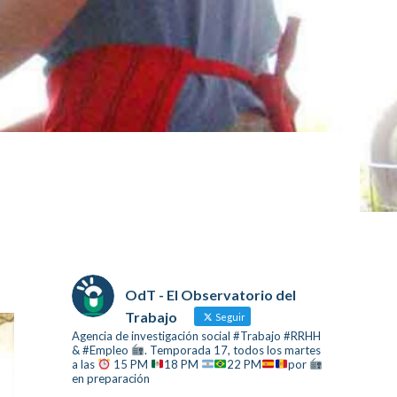
OdT - El Observatorio del
Trabajo
Seguir
Agencia de investigación social #Trabajo #RRHH
& #Empleo
. Temporada 17, todos los martes
a las
15 PM
18 PM
22 PM
por
en preparación