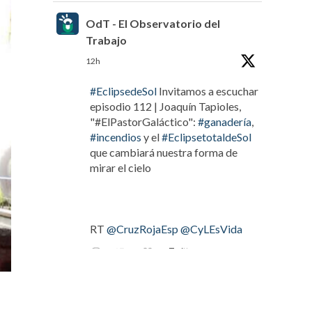
OdT - El Observatorio del
Trabajo
12h
#EclipsedeSol
Invitamos a escuchar
episodio 112 | Joaquín Tapioles,
"#ElPastorGaláctico":
#ganadería
,
#incendios
y el
#EclipsetotaldeSol
que cambiará nuestra forma de
mirar el cielo
RT
@CruzRojaEsp
@CyLEsVida
Twitter
OdT - El Observatorio del