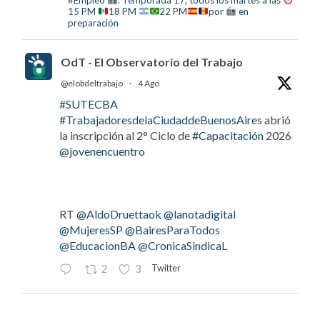
15 PM
18 PM
22 PM
por
en
preparación
OdT - El Observatorio del Trabajo
@elobdeltrabajo
·
4 Ago
#SUTECBA
#TrabajadoresdelaCiudaddeBuenosAires
abrió
la inscripción al 2° Ciclo de
#Capacitación
2026
@jovenencuentro
RT
@AldoDruettaok
@lanotadigital
@MujeresSP
@BairesParaTodos
@EducacionBA
@CronicaSindicaL
Twitter
2
3
OdT - El Observatorio del Trabajo