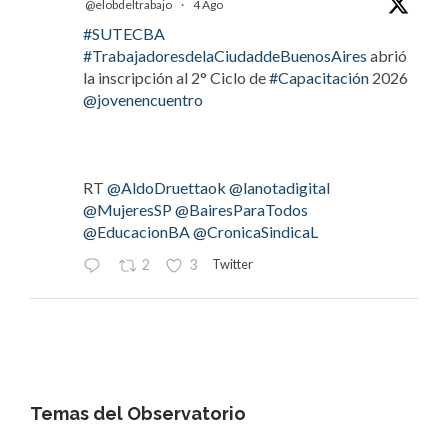
@elobdeltrabajo
·
4 Ago
#SUTECBA
#TrabajadoresdelaCiudaddeBuenosAires
abrió
la inscripción al 2° Ciclo de
#Capacitación
2026
@jovenencuentro
RT
@AldoDruettaok
@lanotadigital
@MujeresSP
@BairesParaTodos
@EducacionBA
@CronicaSindicaL
Twitter
2
3
OdT - El Observatorio del Trabajo
@elobdeltrabajo
·
4 Ago
#LaBancaria
rechazó la reforma de la Carta
Orgánica del
#BCRA
Temas del Observatorio