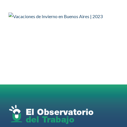
@EFEnoticias
Twitter
2
2
OdT - El Observatorio del Trabajo Retuiteado
OdT - El Observatorio del Trabajo
@elobdeltrabajo
·
4 Ago
Martes 4/08. Invitamos a sintonizar IAS
Radio and Podcast programa radial sobre claves
para el
#LiderazgoSindical
Omar Pérez
#Camioneros
#CATT
#Transporte
#TarifaSegura
#SaludMental
#Desarrollo
RT
@casdcamioneros
Twitter
1
1