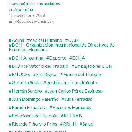
Humano) inicio sus acciones
en Argentina
15 noviembre, 2018
En «Recursos Humanos»
Adrha
capital Humano
DCH
DCH - Organización Internacional de Directivos de
Recursos Humanos
DCH Argentina
Deporte
ECHA
El Observatorio del Trabajo
Embajadores DCH
ENUCES
Era Digital
Futuro del Trabajo
Gerardo Soula
gestión del conocimiento
Hernán Sandro
Juan Carlos Pérez Espinosa
Juan Domingo Palermo
Julia Ferradas
Ramón Ermacora
Recursos Humanos
Relaciones del Trabajo
RETRAB
Ricardo Piñeryro Prins
RRHH
Salud
Saul Gomez
UBA
uces