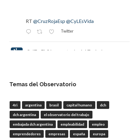
RT
@CruzRojaEsp
@CyLEsVida
Twitter
OdT - El Observatorio del Trabajo
@elobdeltrabajo
·
8 Ago
#EclipsedeSol
Invitamos a escuchar
episodio 112 | Joaquín Tapioles,
"#ElPastorGaláctico": ganadería, incendios y el
Temas del Observatorio
#EclipsetotaldeSol
que cambiará nuestra forma
de mirar el cielo
4ri
argentina
brasil
capital humano
dch
dch argentina
el observatorio del trabajo
RT
@CEmprendeRadio
@CREenZamora
embajada dch argentina
empleabilidad
empleo
emprendedores
empresas
españa
europa
Twitter