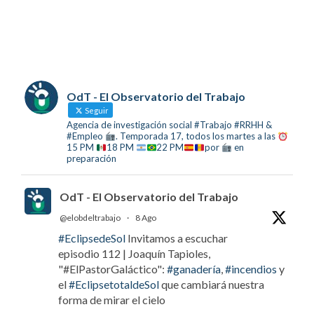
OdT - El Observatorio del Trabajo
Seguir
Agencia de investigación social #Trabajo #RRHH &
#Empleo
. Temporada 17, todos los martes a las
15 PM
18 PM
22 PM
por
en
preparación
OdT - El Observatorio del Trabajo
@elobdeltrabajo
·
8 Ago
#EclipsedeSol
Invitamos a escuchar
episodio 112 | Joaquín Tapioles,
"#ElPastorGaláctico":
#ganadería
,
#incendios
y
el
#EclipsetotaldeSol
que cambiará nuestra
forma de mirar el cielo