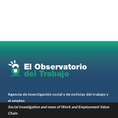
#TrabajadoresdelaCiudaddeBuenosAires
abrió
la inscripción al 2° Ciclo de
#Capacitación
2026
@jovenencuentro
RT
@AldoDruettaok
@lanotadigital
@MujeresSP
@BairesParaTodos
@EducacionBA
@CronicaSindicaL
Twitter
2
3
Ver anteriores
Agencia de investigación social y de noticias del trabajo y
el empleo
Social investigation and news of Work and Employment Value
Chain