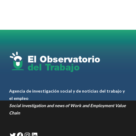
Radio and Podcast programa radial sobre claves
para el
#LiderazgoSindical
Omar Pérez
#Camioneros
#CATT
#Transporte
#TarifaSegura
#SaludMental
#Desarrollo
RT
@casdcamioneros
Twitter
1
1
Ver anteriores
Agencia de investigación social y de noticias del trabajo y
el empleo
Social investigation and news of Work and Employment Value
Chain
Twitter
Facebook
Instagram
LinkedIn