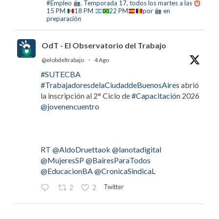
#Empleo
. Temporada 17, todos los martes a las
15 PM
18 PM
22 PM
por
en
preparación
OdT - El Observatorio del Trabajo
@elobdeltrabajo
·
4 Ago
#SUTECBA
#TrabajadoresdelaCiudaddeBuenosAires
abrió
la inscripción al 2° Ciclo de
#Capacitación
2026
@jovenencuentro
RT
@AldoDruettaok
@lanotadigital
@MujeresSP
@BairesParaTodos
@EducacionBA
@CronicaSindicaL
Twitter
2
2
OdT - El Observatorio del Trabajo