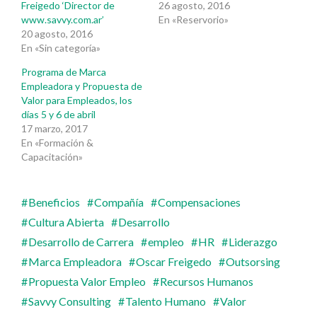
Freigedo ‘Director de
26 agosto, 2016
www.savvy.com.ar’
En «Reservorio»
20 agosto, 2016
En «Sin categoría»
Programa de Marca
Empleadora y Propuesta de
Valor para Empleados, los
días 5 y 6 de abril
17 marzo, 2017
En «Formación &
Capacitación»
Beneficios
Compañía
Compensaciones
Cultura Abierta
Desarrollo
Desarrollo de Carrera
empleo
HR
Liderazgo
Marca Empleadora
Oscar Freigedo
Outsorsing
Propuesta Valor Empleo
Recursos Humanos
Savvy Consulting
Talento Humano
Valor