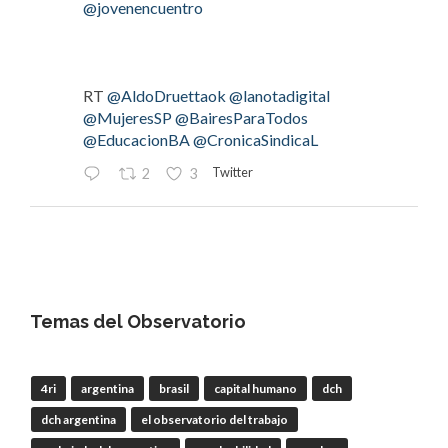
@jovenencuentro
RT
@AldoDruettaok
@lanotadigital
@MujeresSP
@BairesParaTodos
@EducacionBA
@CronicaSindicaL
Twitter
2
3
OdT - El Observatorio del Trabajo
@elobdeltrabajo
·
4 Ago
#LaBancaria
rechazó la reforma de la Carta
Orgánica del
#BCRA
Temas del Observatorio
4ri
argentina
brasil
capital humano
dch
RT
@lanotadigital
@La_Bancaria
dch argentina
el observatorio del trabajo
@AldoDruettaok
@misionesptodos
@uf_oficial