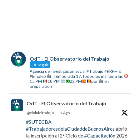
OdT - El Observatorio del Trabajo
Seguir
Agencia de investigación social #Trabajo #RRHH &
#Empleo
. Temporada 17, todos los martes a las
15 PM
18 PM
22 PM
por
en
preparación
OdT - El Observatorio del Trabajo
@elobdeltrabajo
·
4 Ago
#SUTECBA
#TrabajadoresdelaCiudaddeBuenosAires
abrió
la inscripción al 2° Ciclo de
#Capacitación
2026