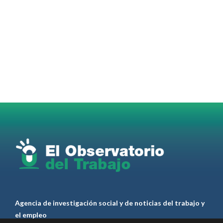
OdT - El Observatorio del Trabajo Retuiteado
OdT - El Observatorio del Trabajo
@elobdeltrabajo
·
4 Ago
Martes 4/08. Invitamos a sintonizar IAS
Radio and Podcast programa radial sobre claves
para el
#LiderazgoSindical
Omar Pérez
#Camioneros
#CATT
#Transporte
#TarifaSegura
#SaludMental
#Desarrollo
RT
@casdcamioneros
Twitter
1
1
Ver anteriores
Agencia de investigación social y de noticias del trabajo y
el empleo