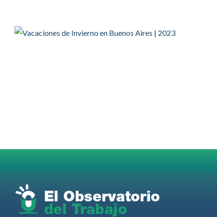
@EFEnoticias
Twitter
2
2
OdT - El Observatorio del Trabajo Retuiteado
OdT - El Observatorio del Trabajo
@elobdeltrabajo
·
4 Ago
Martes 4/08. Invitamos a sintonizar IAS
Radio and Podcast programa radial sobre claves
para el
#LiderazgoSindical
Omar Pérez
#Camioneros
#CATT
#Transporte
#TarifaSegura
#SaludMental
#Desarrollo
RT
@casdcamioneros
Twitter
1
1