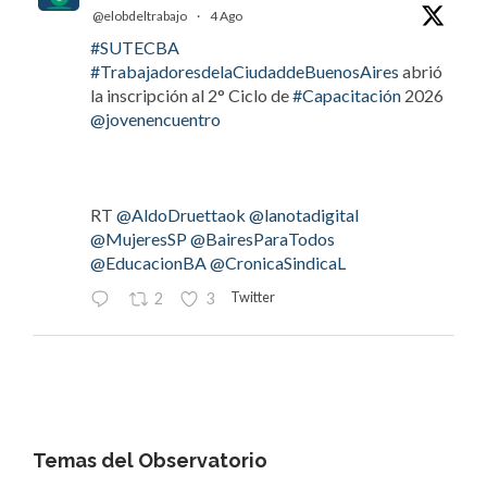
@elobdeltrabajo
·
4 Ago
#SUTECBA
#TrabajadoresdelaCiudaddeBuenosAires
abrió
la inscripción al 2° Ciclo de
#Capacitación
2026
@jovenencuentro
RT
@AldoDruettaok
@lanotadigital
@MujeresSP
@BairesParaTodos
@EducacionBA
@CronicaSindicaL
Twitter
2
3
OdT - El Observatorio del Trabajo
@elobdeltrabajo
·
4 Ago
#LaBancaria
rechazó la reforma de la Carta
Orgánica del
#BCRA
Temas del Observatorio