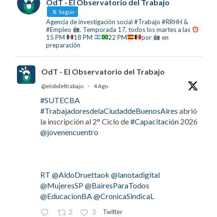
OdT - El Observatorio del Trabajo
Seguir
Agencia de investigación social #Trabajo #RRHH &
#Empleo
. Temporada 17, todos los martes a las
15 PM
18 PM
22 PM
por
en
preparación
OdT - El Observatorio del Trabajo
@elobdeltrabajo
·
4 Ago
#SUTECBA
#TrabajadoresdelaCiudaddeBuenosAires
abrió
la inscripción al 2° Ciclo de
#Capacitación
2026
@jovenencuentro
RT
@AldoDruettaok
@lanotadigital
@MujeresSP
@BairesParaTodos
@EducacionBA
@CronicaSindicaL
Twitter
2
3