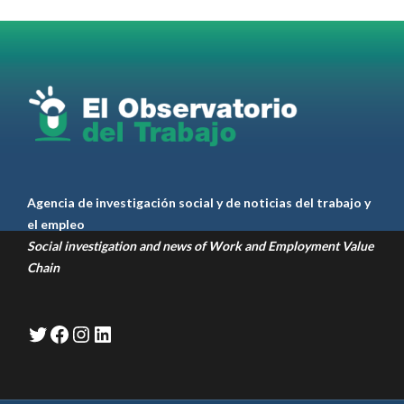
#TarifaSegura
#SaludMental
#Desarrollo
RT
@casdcamioneros
Twitter
1
1
Ver anteriores
Agencia de investigación social y de noticias del trabajo y
el empleo
Social investigation and news of Work and Employment Value
Chain
Twitter
Facebook
Instagram
LinkedIn