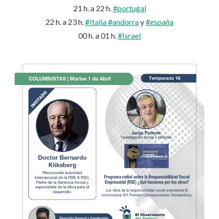
21 h. a 22 h.
#portugal
22 h. a 23 h.
#Italia
#andorra
y
#españa
00 h. a 01 h.
#Israel