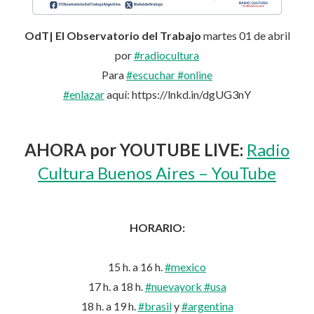
OdT| El Observatorio del Trabajo
martes 01 de abril
por
#radiocultura
Para
#escuchar
#online
#enlazar
aquí: https://lnkd.in/dgUG3nY
AHORA por YOUTUBE LIVE:
Radio
Cultura Buenos Aires – YouTube
HORARIO:
15 h. a 16 h.
#mexico
17 h. a 18 h.
#nuevayork
#usa
18 h. a 19 h.
#brasil
y
#argentina