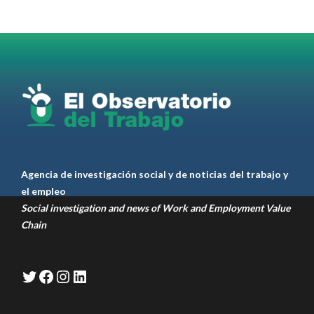
RT
@AldoDruettaok
@lanotadigital
@MujeresSP
@BairesParaTodos
@EducacionBA
@CronicaSindicaL
Twitter
2
3
Ver anteriores
Agencia de investigación social y de noticias del trabajo y
el empleo
Social investigation and news of Work and Employment Value
Chain
Twitter
Facebook
Instagram
LinkedIn