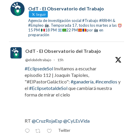
OdT - El Observatorio del Trabajo
Seguir
Agencia de investigación social #Trabajo #RRHH &
#Empleo
. Temporada 17, todos los martes a las
15 PM
18 PM
22 PM
por
en
preparación
OdT - El Observatorio del Trabajo
@elobdeltrabajo
·
15h
#EclipsedeSol
Invitamos a escuchar
episodio 112 | Joaquín Tapioles,
"#ElPastorGaláctico":
#ganadería
,
#incendios
y
el
#EclipsetotaldeSol
que cambiará nuestra
forma de mirar el cielo
RT
@CruzRojaEsp
@CyLEsVida
Twitter