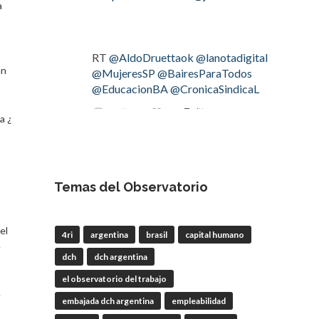
a
RT
@AldoDruettaok
@lanotadigital
án
@MujeresSP
@BairesParaTodos
@EducacionBA
@CronicaSindicaL
Twitter
2
3
a ¿
OdT - El Observatorio del
Trabajo
Temas del Observatorio
4 Ago
#LaBancaria
rechazó la reforma de
el
4ri
argentina
brasil
capital humano
la Carta Orgánica del
#BCRA
e
dch
dch argentina
el observatorio del trabajo
e
embajada dch argentina
empleabilidad
RT
@lanotadigital
@La_Bancaria