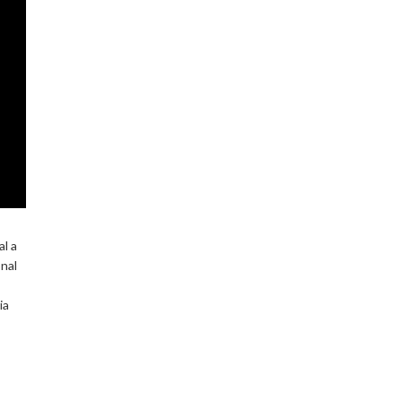
al a
nal
ia