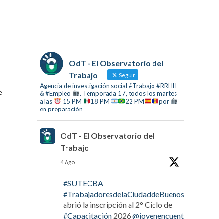
OdT - El Observatorio del
Trabajo
Seguir
Agencia de investigación social #Trabajo #RRHH
e
& #Empleo
. Temporada 17, todos los martes
a las
15 PM
18 PM
22 PM
por
en preparación
OdT - El Observatorio del
Trabajo
4 Ago
#SUTECBA
#TrabajadoresdelaCiudaddeBuenosAires
abrió la inscripción al 2° Ciclo de
#Capacitación
2026
@jovenencuentro