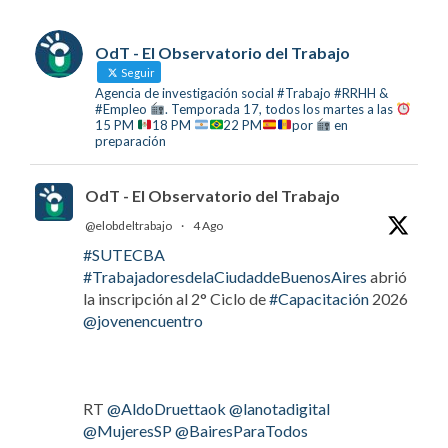
OdT - El Observatorio del Trabajo
Seguir
Agencia de investigación social #Trabajo #RRHH &
#Empleo
. Temporada 17, todos los martes a las
15 PM
18 PM
22 PM
por
en
preparación
OdT - El Observatorio del Trabajo
@elobdeltrabajo
·
4 Ago
#SUTECBA
#TrabajadoresdelaCiudaddeBuenosAires
abrió
la inscripción al 2° Ciclo de
#Capacitación
2026
@jovenencuentro
RT
@AldoDruettaok
@lanotadigital
@MujeresSP
@BairesParaTodos