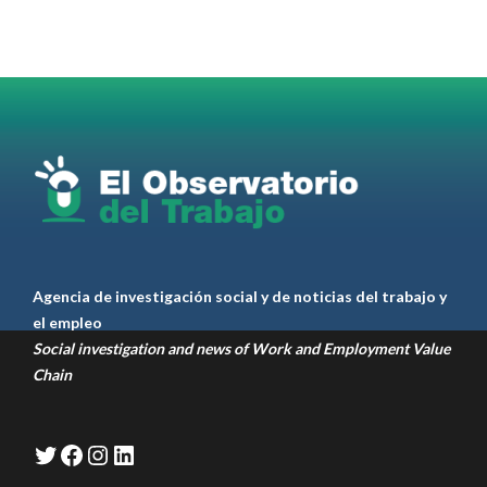
Omar Pérez
#Camioneros
#CATT
#Transporte
#TarifaSegura
#SaludMental
#Desarrollo
RT
@casdcamioneros
Twitter
1
1
Ver anteriores
Agencia de investigación social y de noticias del trabajo y
el empleo
Social investigation and news of Work and Employment Value
Chain
Twitter
Facebook
Instagram
LinkedIn