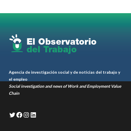
Omar Pérez
#Camioneros
#CATT
#Transporte
#TarifaSegura
#SaludMental
#Desarrollo
RT
@casdcamioneros
Twitter
1
1
Ver anteriores
Agencia de investigación social y de noticias del trabajo y
el empleo
Social investigation and news of Work and Employment Value
Chain
Twitter
Facebook
Instagram
LinkedIn