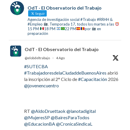
OdT - El Observatorio del Trabajo
Seguir
Agencia de investigación social #Trabajo #RRHH &
#Empleo
. Temporada 17, todos los martes a las
15 PM
18 PM
22 PM
por
en
preparación
OdT - El Observatorio del Trabajo
@elobdeltrabajo
·
4 Ago
#SUTECBA
#TrabajadoresdelaCiudaddeBuenosAires
abrió
la inscripción al 2° Ciclo de
#Capacitación
2026
@jovenencuentro
RT
@AldoDruettaok
@lanotadigital
@MujeresSP
@BairesParaTodos
@EducacionBA
@CronicaSindicaL