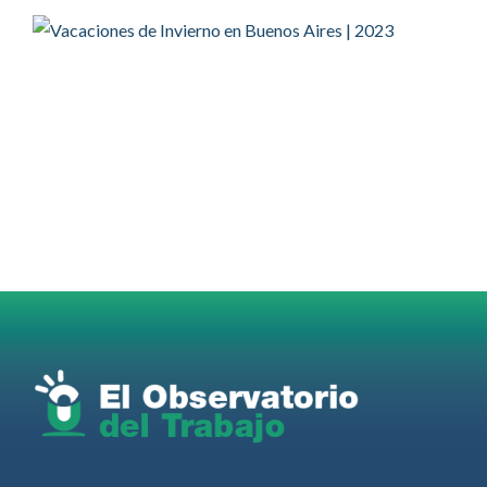
Twitter
2
2
OdT - El Observatorio del Trabajo Retuiteado
OdT - El Observatorio del Trabajo
@elobdeltrabajo
·
4 Ago
Martes 4/08. Invitamos a sintonizar IAS
Radio and Podcast programa radial sobre claves
para el
#LiderazgoSindical
Omar Pérez
#Camioneros
#CATT
#Transporte
#TarifaSegura
#SaludMental
#Desarrollo
RT
@casdcamioneros
Twitter
1
1
Ver anteriores