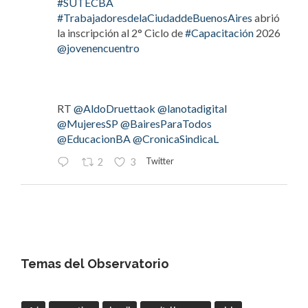
#SUTECBA
#TrabajadoresdelaCiudaddeBuenosAires
abrió
la inscripción al 2° Ciclo de
#Capacitación
2026
@jovenencuentro
RT
@AldoDruettaok
@lanotadigital
@MujeresSP
@BairesParaTodos
@EducacionBA
@CronicaSindicaL
Twitter
2
3
OdT - El Observatorio del Trabajo
@elobdeltrabajo
·
4 Ago
#LaBancaria
rechazó la reforma de la Carta
Orgánica del
#BCRA
Temas del Observatorio