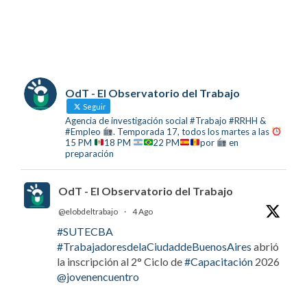
OdT - El Observatorio del Trabajo
Seguir
Agencia de investigación social #Trabajo #RRHH &
#Empleo
. Temporada 17, todos los martes a las
15 PM
18 PM
22 PM
por
en
preparación
OdT - El Observatorio del Trabajo
@elobdeltrabajo
·
4 Ago
#SUTECBA
#TrabajadoresdelaCiudaddeBuenosAires
abrió
la inscripción al 2° Ciclo de
#Capacitación
2026
@jovenencuentro