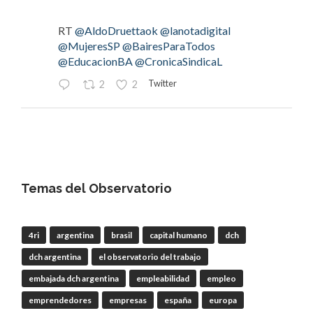
RT
@AldoDruettaok
@lanotadigital
@MujeresSP
@BairesParaTodos
@EducacionBA
@CronicaSindicaL
Twitter
2
2
OdT - El Observatorio del Trabajo
@elobdeltrabajo
·
4 Ago
#LaBancaria
rechazó la reforma de la Carta
Orgánica del
#BCRA
Temas del Observatorio
4ri
argentina
brasil
capital humano
dch
RT
@lanotadigital
@La_Bancaria
dch argentina
el observatorio del trabajo
@AldoDruettaok
@misionesptodos
@uf_oficial
@SergioOPalazzo
@BairesParaTodos
embajada dch argentina
empleabilidad
empleo
@uniglobalunion
emprendedores
empresas
españa
europa