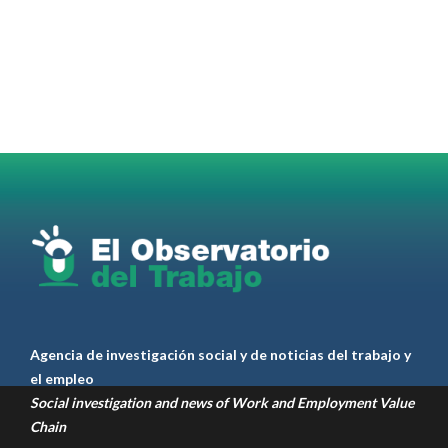
@elobdeltrabajo
·
4 Ago
Martes 4/08. Invitamos a sintonizar IAS
Radio and Podcast programa radial sobre claves
para el
#LiderazgoSindical
Omar Pérez
#Camioneros
#CATT
#Transporte
#TarifaSegura
#SaludMental
#Desarrollo
RT
@casdcamioneros
Twitter
1
1
Ver anteriores
Agencia de investigación social y de noticias del trabajo y
el empleo
Social investigation and news of Work and Employment Value
Chain