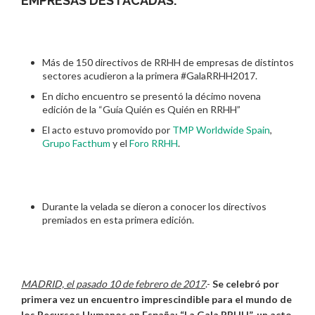
EMPRESAS DESTACADAS.
Más de 150 directivos de RRHH de empresas de distintos
sectores acudieron a la primera #GalaRRHH2017.
En dicho encuentro se presentó la décimo novena
edición de la “Guía Quién es Quién en RRHH”
El acto estuvo promovido por
TMP Worldwide Spain
,
Grupo Facthum
y el
Foro RRHH
.
Durante la velada se dieron a conocer los directivos
premiados en esta primera edición.
MADRID, el pasado 10 de febrero de 2017
.-
Se celebró por
primera vez un encuentro imprescindible para el mundo de
los Recursos Humanos en España: “La Gala RRHH”, un acto