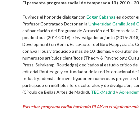
El presente programa radial de temporada 13 ( 2010 – 202
Tuvimos el honor de dialogar con
Edgar Cabanas
es doctor en
Profesor Contratado Doctor en la
Universidad Camilo José C
cofinanciación del Programa de Atracción del Talento de la
posdoctoral (2014-2016) e investigador adjunto (2016-2018)
Development) en Berlín. Es co-autor del libro Happycracia: Cóm
con Eva Illouz y traducido a más de 10 idiomas, y co-autor de L
numerosos artículos científicos (Theory & Psychology, Cultu
Press, Suhrkamp, Routledge) dedicados al estudio crítico de l
editorial Routledge y co-fundador de la red internacional d
Industry, además de investigador en numerosos proyectos I+
participado en múltiples foros culturales y de divulgación,
(Círculo de Bellas Artes de Madrid),
TEDxMadrid
y
Aprendem
Escuchar programa radial haciendo PLAY en el siguiente enla