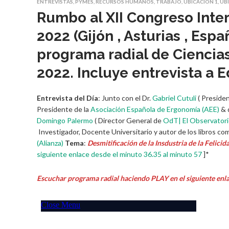
ENTREVISTAS
,
PYMES
,
RECURSOS HUMANOS
,
TRABAJO
,
UBICACIÓN 1
,
UB
Rumbo al XII Congreso Inte
2022 (Gijón , Asturias , Esp
programa radial de Ciencias
2022. Incluye entrevista a 
Entrevista del Día
: Junto con el Dr.
Gabriel Cutuli
( Preside
Presidente de la
Asociación Española de Ergonomía (AEE)
& 
Domingo Palermo
( Director General de
OdT| El Observatori
Investigador, Docente Universitario y autor de los libros c
(Alianza)
Tema
:
Desmitificación de la Insdustria de la Felicid
siguiente enlace desde el minuto 36.35 al minuto 57
]*
Escuchar programa radial haciendo PLAY en el siguiente enla