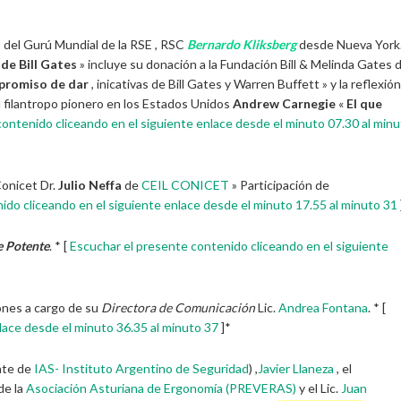
 del Gurú Mundial de la RSE , RSC
Bernardo Kliksberg
desde Nueva York
de Bill Gates
» incluye su donación a la Fundación Bill & Melinda Gates 
promiso de dar
, inicativas de Bill Gates y Warren Buffett » y la reflexión
l filantropo pionero en los Estados Unidos
Andrew Carnegie
«
El que
ontenido cliceando en el siguiente enlace desde el minuto 07.30 al min
Conicet Dr.
Julio Neffa
de
CEIL CONICET
» Participación de
ido cliceando en el siguiente enlace desde el minuto 17.55 al minuto 31
e Potente
. * [
Escuchar el presente contenido cliceando en el siguiente
ones a cargo de su
Directora de Comunicación
Lic.
Andrea Fontana
. * [
lace desde el minuto 36.35 al minuto 37
]*
nte de
IAS- Instituto Argentino de Seguridad
) ,
Javier Llaneza
, el
de la
Asociación Asturiana de Ergonomía (PREVERAS)
y el Lic.
Juan