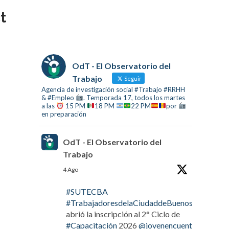
t
OdT - El Observatorio del
Trabajo
Seguir
Agencia de investigación social #Trabajo #RRHH
& #Empleo
. Temporada 17, todos los martes
a las
15 PM
18 PM
22 PM
por
en preparación
OdT - El Observatorio del
Trabajo
4 Ago
#SUTECBA
#TrabajadoresdelaCiudaddeBuenosAires
abrió la inscripción al 2° Ciclo de
#Capacitación
2026
@jovenencuentro