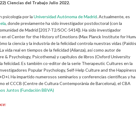
2) Ciencias del Trabajo Julio 2022.
 psicología por la
Universidad Autónoma de Madrid
. Actualmente, es
ela
, donde previamente ha sido investigador postdoctoral (con la
 Comunidad de Madrid [2017-T2/SOC-5414]). Ha sido investigador
 en el Center for the History of Emotions (Max Planck Institute for Hu
o la ciencia y la industria de la felicidad controla nuestras vidas (Paidós
a vida real en tiempos de la felicidad (Alianza), así como autor de
re & Psychology, Psicothema) y capítulos de libros (Oxford University
a felicidad. Es también co-editor de la serie Therapeutic Cultures en la
e investigadores Popular Psychology, Self-Help Culture and the Happines
D+i. Ha impartido numerosos seminarios y conferencias científicas y ha
 como el CCCB (Centre de Cultura Contemporània de Barcelona), el CBA
os Juntos (Fundación BBVA)
ce: