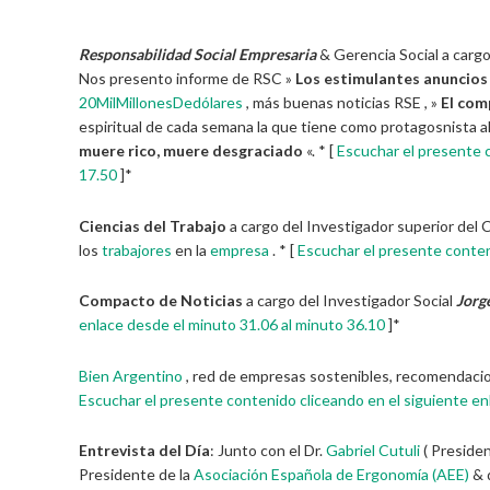
Responsabilidad Social Empresaria
& Gerencia Social a cargo
Nos presento informe de RSC »
Los estimulantes anuncios 
20MilMillonesDedólares
, más buenas noticias RSE , »
El com
espiritual de cada semana la que tiene como protagosnista a
muere rico, muere desgraciado
«. * [
Escuchar el presente c
17.50
]*
Ciencias del Trabajo
a cargo del Investigador superior del 
los
trabajores
en la
empresa
. * [
Escuchar el presente conten
Compacto de Noticias
a cargo del Investigador Social
Jorg
enlace desde el minuto 31.06 al minuto 36.10
]*
Bien Argentino
, red de empresas sostenibles, recomendaci
Escuchar el presente contenido cliceando en el siguiente en
Entrevista del Día
: Junto con el Dr.
Gabriel Cutuli
( Preside
Presidente de la
Asociación Española de Ergonomía (AEE)
& 