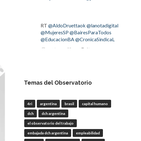
RT
@AldoDruettaok
@lanotadigital
@MujeresSP
@BairesParaTodos
@EducacionBA
@CronicaSindicaL
Twitter
2
3
OdT - El Observatorio del
Trabajo
Temas del Observatorio
4 Ago
#LaBancaria
rechazó la reforma de
4ri
argentina
brasil
capital humano
la Carta Orgánica del
#BCRA
dch
dch argentina
el observatorio del trabajo
embajada dch argentina
empleabilidad
RT
@lanotadigital
@La_Bancaria