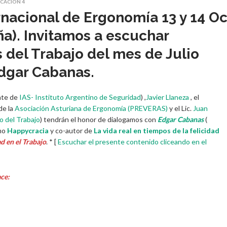
ICACIÓN 4
rnacional de Ergonomía 13 y 14 Oc
aña). Invitamos a escuchar
 del Trabajo del mes de Julio
Edgar Cabanas.
nte de
IAS- Instituto Argentino de Seguridad
) ,
Javier Llaneza
, el
de la
Asociación Asturiana de Ergonomía (PREVERAS)
y el Lic.
Juan
o del Trabajo
) tendrán el honor de dialogamos con
Edgar Cabanas
(
omo
Happycracia
y co-autor de
La vida real en tiempos de la felicidad
ad en el Trabajo
. * [
Escuchar el presente contenido cliceando en el
ce: