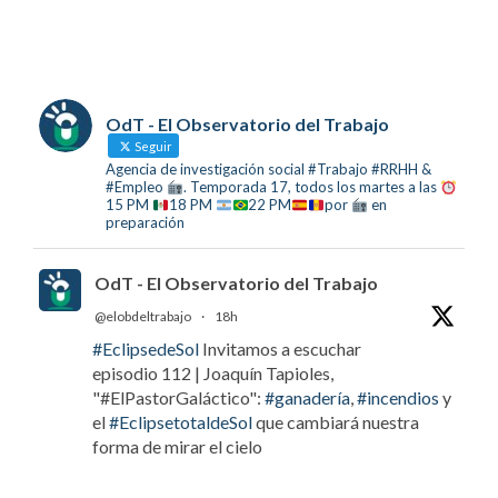
OdT - El Observatorio del Trabajo
Seguir
Agencia de investigación social #Trabajo #RRHH &
#Empleo
. Temporada 17, todos los martes a las
15 PM
18 PM
22 PM
por
en
preparación
OdT - El Observatorio del Trabajo
@elobdeltrabajo
·
18h
#EclipsedeSol
Invitamos a escuchar
episodio 112 | Joaquín Tapioles,
"#ElPastorGaláctico":
#ganadería
,
#incendios
y
el
#EclipsetotaldeSol
que cambiará nuestra
forma de mirar el cielo