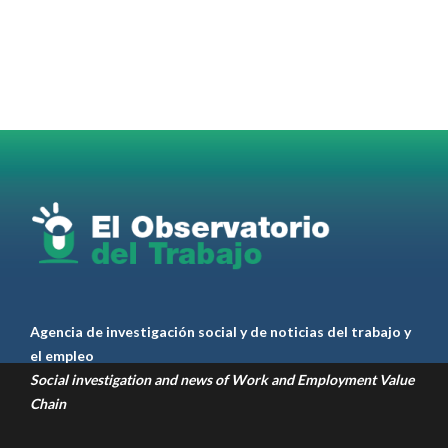
la inscripción al 2° Ciclo de
#Capacitación
2026
@jovenencuentro
RT
@AldoDruettaok
@lanotadigital
@MujeresSP
@BairesParaTodos
@EducacionBA
@CronicaSindicaL
Twitter
2
3
Ver anteriores
Agencia de investigación social y de noticias del trabajo y
el empleo
Social investigation and news of Work and Employment Value
Chain