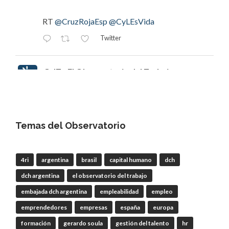
RT
@CruzRojaEsp
@CyLEsVida
Twitter
OdT - El Observatorio del Trabajo
@elobdeltrabajo
·
18h
#EclipsedeSol
Invitamos a escuchar
episodio 112 | Joaquín Tapioles,
"#ElPastorGaláctico": ganadería, incendios y el
Temas del Observatorio
#EclipsetotaldeSol
que cambiará nuestra forma
de mirar el cielo
4ri
argentina
brasil
capital humano
dch
dch argentina
el observatorio del trabajo
RT
@CEmprendeRadio
@CREenZamora
embajada dch argentina
empleabilidad
empleo
emprendedores
empresas
españa
europa
Twitter
formación
gerardo soula
gestión del talento
hr