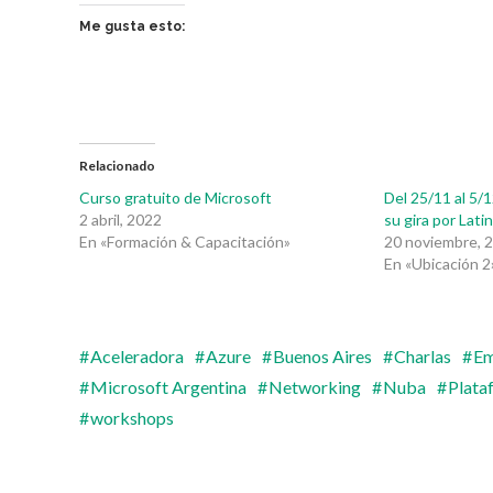
Me gusta esto:
Relacionado
Curso gratuito de Microsoft
Del 25/11 al 5/1
2 abril, 2022
su gira por Lat
En «Formación & Capacitación»
20 noviembre, 
En «Ubicación 2
Aceleradora
Azure
Buenos Aires
Charlas
Em
Microsoft Argentina
Networking
Nuba
Plata
workshops