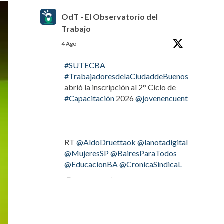
OdT - El Observatorio del
Trabajo
4 Ago
#SUTECBA
#TrabajadoresdelaCiudaddeBuenosAires
abrió la inscripción al 2° Ciclo de
#Capacitación
2026
@jovenencuentro
RT
@AldoDruettaok
@lanotadigital
@MujeresSP
@BairesParaTodos
@EducacionBA
@CronicaSindicaL
Twitter
2
3
OdT - El Observatorio del