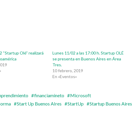
2 “Startup Olé” realizará
Lunes 11/02 a las 17:00 h. Startup OLÉ
inoamérica
se presenta en Buenos Aires en Área
2019
Tres.
»
10 febrero, 2019
En «Eventos»
prendimiento
financiamineto
Microsoft
forma
Start Up Buenos AIres
StartUp
Startup Buenos Aires