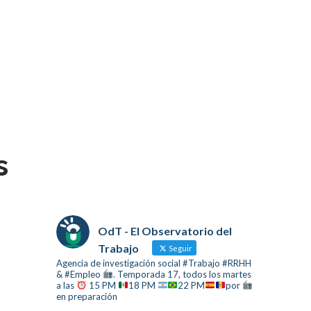
s
OdT - El Observatorio del
Trabajo
Seguir
Agencia de investigación social #Trabajo #RRHH
& #Empleo
. Temporada 17, todos los martes
a las
15 PM
18 PM
22 PM
por
en preparación