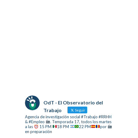
OdT - El Observatorio del
Trabajo
Seguir
Agencia de investigación social #Trabajo #RRHH
& #Empleo
. Temporada 17, todos los martes
a las
15 PM
18 PM
22 PM
por
en preparación