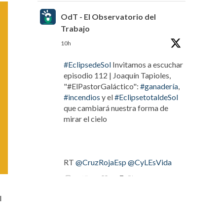
OdT - El Observatorio del
Trabajo
10h
#EclipsedeSol
Invitamos a escuchar
episodio 112 | Joaquín Tapioles,
"#ElPastorGaláctico":
#ganadería
,
#incendios
y el
#EclipsetotaldeSol
que cambiará nuestra forma de
mirar el cielo
RT
@CruzRojaEsp
@CyLEsVida
Twitter
l
OdT - El Observatorio del