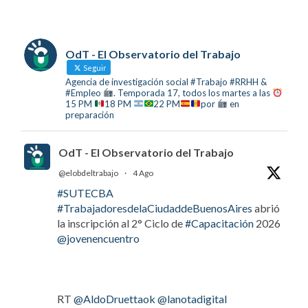
OdT - El Observatorio del Trabajo
Seguir
Agencia de investigación social #Trabajo #RRHH &
#Empleo
. Temporada 17, todos los martes a las
15 PM
18 PM
22 PM
por
en
preparación
OdT - El Observatorio del Trabajo
@elobdeltrabajo
·
4 Ago
#SUTECBA
#TrabajadoresdelaCiudaddeBuenosAires
abrió
la inscripción al 2° Ciclo de
#Capacitación
2026
@jovenencuentro
RT
@AldoDruettaok
@lanotadigital