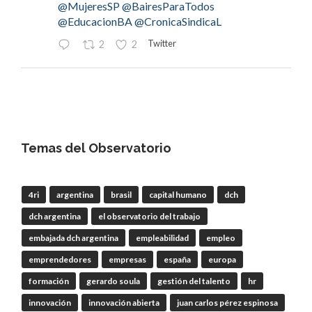
@MujeresSP
@BairesParaTodos
@EducacionBA
@CronicaSindicaL
Twitter
2
2
OdT - El Observatorio del Trabajo
@elobdeltrabajo
·
4 Ago
#LaBancaria
rechazó la reforma de la Carta
Orgánica del
#BCRA
Temas del Observatorio
4ri
argentina
brasil
capital humano
dch
RT
@lanotadigital
@La_Bancaria
dch argentina
el observatorio del trabajo
@AldoDruettaok
@misionesptodos
@uf_oficial
@SergioOPalazzo
@BairesParaTodos
embajada dch argentina
empleabilidad
empleo
@uniglobalunion
emprendedores
empresas
españa
europa
Twitter
2
2
formación
gerardo soula
gestión del talento
hr
innovación
innovación abierta
juan carlos pérez espinosa