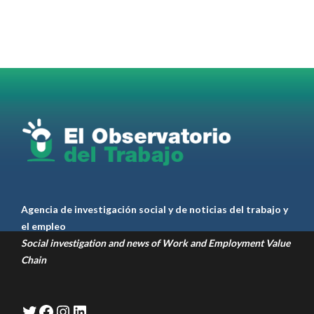
Radio and Podcast programa radial sobre claves
para el
#LiderazgoSindical
Omar Pérez
#Camioneros
#CATT
#Transporte
#TarifaSegura
#SaludMental
#Desarrollo
RT
@casdcamioneros
Twitter
1
1
Ver anteriores
Agencia de investigación social y de noticias del trabajo y
el empleo
Social investigation and news of Work and Employment Value
Chain
Twitter
Facebook
Instagram
LinkedIn