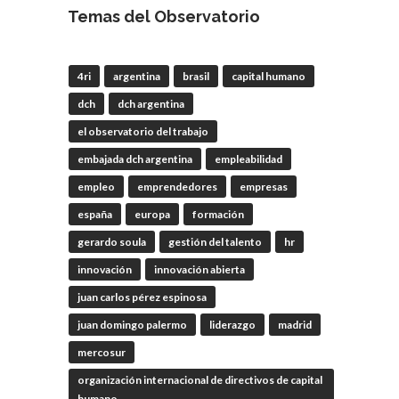
Trabajo
Temas del Observatorio
4 Ago
#LaBancaria
rechazó la reforma de
4ri
argentina
brasil
capital humano
la Carta Orgánica del
#BCRA
dch
dch argentina
el observatorio del trabajo
embajada dch argentina
empleabilidad
RT
@lanotadigital
@La_Bancaria
@AldoDruettaok
empleo
emprendedores
empresas
@misionesptodos
@uf_oficial
españa
europa
formación
@SergioOPalazzo
gerardo soula
@BairesParaTodos
gestión del talento
hr
@uniglobalunion
innovación
innovación abierta
Twitter
2
2
juan carlos pérez espinosa
juan domingo palermo
liderazgo
madrid
OdT - El Observatorio del
mercosur
Trabajo
organización internacional de directivos de capital
humano
4 Ago