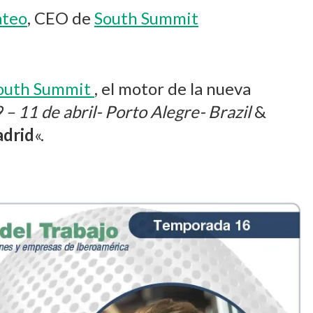
teo
, CEO de
South Summit
outh Summit
, el motor de la nueva
 – 11 de abril- Porto Alegre- Brazil
&
adrid
«.