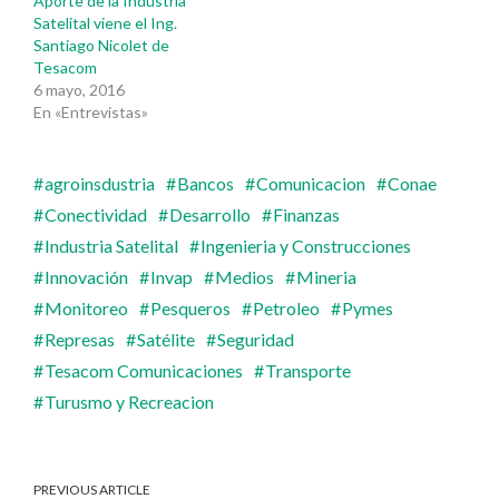
Aporte de la Industria
Satelital viene el Ing.
Santiago Nicolet de
Tesacom
6 mayo, 2016
En «Entrevistas»
agroinsdustria
Bancos
Comunicacion
Conae
Conectividad
Desarrollo
Finanzas
Industria Satelital
Ingenieria y Construcciones
Innovación
Invap
Medios
Mineria
Monitoreo
Pesqueros
Petroleo
Pymes
Represas
Satélite
Seguridad
Tesacom Comunicaciones
Transporte
Turusmo y Recreacion
PREVIOUS ARTICLE