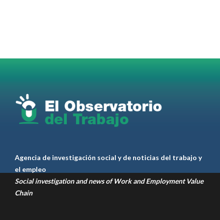
Martes 4/08. Invitamos a sintonizar IAS
Radio and Podcast programa radial sobre claves
para el
#LiderazgoSindical
Omar Pérez
#Camioneros
#CATT
#Transporte
#TarifaSegura
#SaludMental
#Desarrollo
RT
@casdcamioneros
Twitter
1
1
Ver anteriores
Agencia de investigación social y de noticias del trabajo y
el empleo
Social investigation and news of Work and Employment Value
Chain