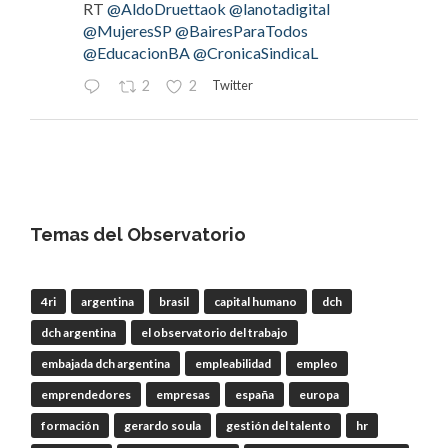
RT
@AldoDruettaok
@lanotadigital
@MujeresSP
@BairesParaTodos
@EducacionBA
@CronicaSindicaL
Twitter
2
2
OdT - El Observatorio del Trabajo
@elobdeltrabajo
·
4 Ago
#LaBancaria
rechazó la reforma de la Carta
Orgánica del
#BCRA
Temas del Observatorio
4ri
argentina
brasil
capital humano
dch
RT
@lanotadigital
@La_Bancaria
dch argentina
el observatorio del trabajo
@AldoDruettaok
@misionesptodos
@uf_oficial
@SergioOPalazzo
@BairesParaTodos
embajada dch argentina
empleabilidad
empleo
@uniglobalunion
emprendedores
empresas
españa
europa
Twitter
2
2
formación
gerardo soula
gestión del talento
hr