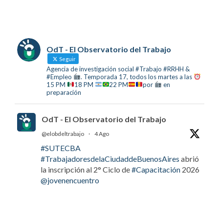
OdT - El Observatorio del Trabajo
Seguir
Agencia de investigación social #Trabajo #RRHH &
#Empleo
. Temporada 17, todos los martes a las
15 PM
18 PM
22 PM
por
en
preparación
OdT - El Observatorio del Trabajo
@elobdeltrabajo
·
4 Ago
#SUTECBA
#TrabajadoresdelaCiudaddeBuenosAires
abrió
la inscripción al 2° Ciclo de
#Capacitación
2026
@jovenencuentro