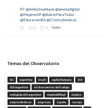
RT
@AldoDruettaok
@lanotadigital
@MujeresSP
@BairesParaTodos
@EducacionBA
@CronicaSindicaL
Twitter
2
3
OdT - El Observatorio del Trabajo
@elobdeltrabajo
·
4 Ago
#LaBancaria
rechazó la reforma de la Carta
Orgánica del
#BCRA
Temas del Observatorio
4ri
argentina
brasil
capital humano
dch
RT
@lanotadigital
@La_Bancaria
dch argentina
el observatorio del trabajo
@AldoDruettaok
@misionesptodos
@uf_oficial
@SergioOPalazzo
@BairesParaTodos
embajada dch argentina
empleabilidad
empleo
@uniglobalunion
emprendedores
empresas
españa
europa
Twitter