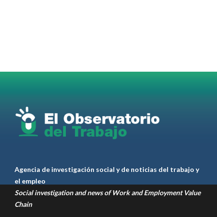
@elobdeltrabajo
·
4 Ago
Martes 4/08. Invitamos a sintonizar IAS
Radio and Podcast programa radial sobre claves
para el
#LiderazgoSindical
Omar Pérez
#Camioneros
#CATT
#Transporte
#TarifaSegura
#SaludMental
#Desarrollo
RT
@casdcamioneros
Twitter
1
1
Ver anteriores
Agencia de investigación social y de noticias del trabajo y
el empleo
Social investigation and news of Work and Employment Value
Chain