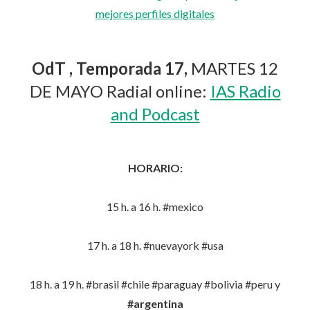
mejores perfiles digitales
OdT , Temporada 17,
MARTES 12
DE MAYO Radial online:
IAS Radio
and Podcast
HORARIO:
15 h. a 16 h. #mexico
17 h. a 18 h. #nuevayork #usa
18 h. a 19 h. #brasil #chile #paraguay #bolivia #peru y
#argentina