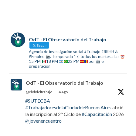
OdT - El Observatorio del Trabajo
Seguir
Agencia de investigación social #Trabajo #RRHH &
#Empleo
. Temporada 17, todos los martes a las
15 PM
18 PM
22 PM
por
en
preparación
OdT - El Observatorio del Trabajo
@elobdeltrabajo
·
4 Ago
#SUTECBA
#TrabajadoresdelaCiudaddeBuenosAires
abrió
la inscripción al 2° Ciclo de
#Capacitación
2026
@jovenencuentro