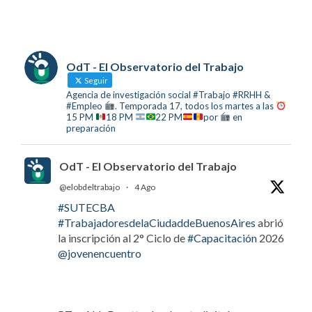
OdT - El Observatorio del Trabajo
Seguir
Agencia de investigación social #Trabajo #RRHH &
#Empleo
. Temporada 17, todos los martes a las
15 PM
18 PM
22 PM
por
en
preparación
OdT - El Observatorio del Trabajo
@elobdeltrabajo
·
4 Ago
#SUTECBA
#TrabajadoresdelaCiudaddeBuenosAires
abrió
la inscripción al 2° Ciclo de
#Capacitación
2026
@jovenencuentro