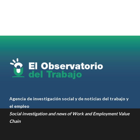
Radio and Podcast programa radial sobre claves
para el
#LiderazgoSindical
Omar Pérez
#Camioneros
#CATT
#Transporte
#TarifaSegura
#SaludMental
#Desarrollo
RT
@casdcamioneros
Twitter
1
1
Ver anteriores
Agencia de investigación social y de noticias del trabajo y
el empleo
Social investigation and news of Work and Employment Value
Chain