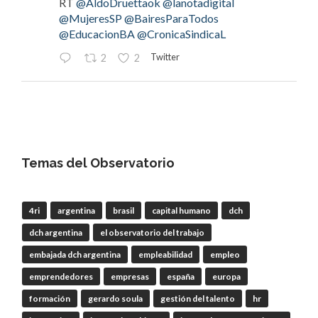
RT
@AldoDruettaok
@lanotadigital
@MujeresSP
@BairesParaTodos
@EducacionBA
@CronicaSindicaL
Twitter
2
2
OdT - El Observatorio del Trabajo
@elobdeltrabajo
·
4 Ago
#LaBancaria
rechazó la reforma de la Carta
Orgánica del
#BCRA
Temas del Observatorio
4ri
argentina
brasil
capital humano
dch
RT
@lanotadigital
@La_Bancaria
dch argentina
el observatorio del trabajo
@AldoDruettaok
@misionesptodos
@uf_oficial
@SergioOPalazzo
@BairesParaTodos
embajada dch argentina
empleabilidad
empleo
@uniglobalunion
emprendedores
empresas
españa
europa
Twitter
2
2
formación
gerardo soula
gestión del talento
hr