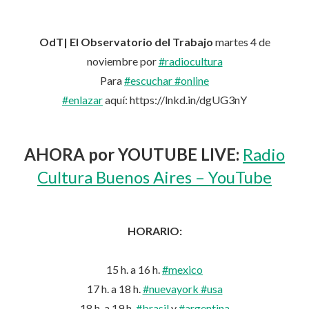
OdT| El Observatorio del Trabajo
martes 4 de
noviembre por
#radiocultura
Para
#escuchar
#online
#enlazar
aquí: https://lnkd.in/dgUG3nY
AHORA por YOUTUBE LIVE:
Radio
Cultura Buenos Aires – YouTube
HORARIO:
15 h. a 16 h.
#mexico
17 h. a 18 h.
#nuevayork
#usa
18 h. a 19 h.
#brasil
y
#argentina