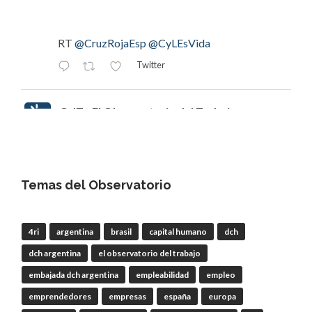
RT
@CruzRojaEsp
@CyLEsVida
Twitter
OdT - El Observatorio del Trabajo
@elobdeltrabajo
·
16h
#EclipsedeSol
Invitamos a escuchar
episodio 112 | Joaquín Tapioles,
"#ElPastorGaláctico": ganadería, incendios y el
Temas del Observatorio
#EclipsetotaldeSol
que cambiará nuestra forma
de mirar el cielo
4ri
argentina
brasil
capital humano
dch
dch argentina
el observatorio del trabajo
RT
@CEmprendeRadio
@CREenZamora
embajada dch argentina
empleabilidad
empleo
emprendedores
empresas
españa
europa
Twitter