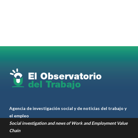
#TrabajadoresdelaCiudaddeBuenosAires
abrió
la inscripción al 2° Ciclo de
#Capacitación
2026
@jovenencuentro
RT
@AldoDruettaok
@lanotadigital
@MujeresSP
@BairesParaTodos
@EducacionBA
@CronicaSindicaL
Twitter
2
3
Ver anteriores
Agencia de investigación social y de noticias del trabajo y
el empleo
Social investigation and news of Work and Employment Value
Chain