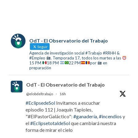
OdT - El Observatorio del Trabajo
Seguir
Agencia de investigación social #Trabajo #RRHH &
#Empleo
. Temporada 17, todos los martes a las
15 PM
18 PM
22 PM
por
en
preparación
OdT - El Observatorio del Trabajo
@elobdeltrabajo
·
16h
#EclipsedeSol
Invitamos a escuchar
episodio 112 | Joaquín Tapioles,
"#ElPastorGaláctico":
#ganadería
,
#incendios
y
el
#EclipsetotaldeSol
que cambiará nuestra
forma de mirar el cielo