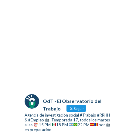
OdT - El Observatorio del
Trabajo
Seguir
Agencia de investigación social #Trabajo #RRHH
& #Empleo
. Temporada 17, todos los martes
a las
15 PM
18 PM
22 PM
por
en preparación