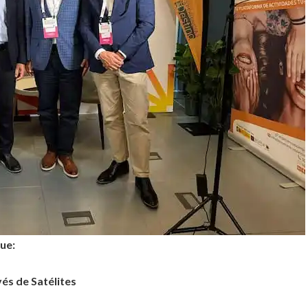
ue:
és de Satélites