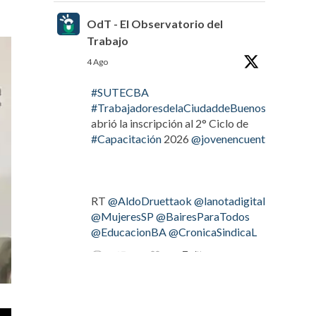
OdT - El Observatorio del
Trabajo
4 Ago
#SUTECBA
#TrabajadoresdelaCiudaddeBuenosAires
abrió la inscripción al 2° Ciclo de
#Capacitación
2026
@jovenencuentro
RT
@AldoDruettaok
@lanotadigital
@MujeresSP
@BairesParaTodos
@EducacionBA
@CronicaSindicaL
Twitter
2
3
OdT - El Observatorio del