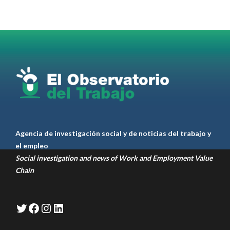
Omar Pérez
#Camioneros
#CATT
#Transporte
#TarifaSegura
#SaludMental
#Desarrollo
RT
@casdcamioneros
Twitter
1
1
Ver anteriores
Agencia de investigación social y de noticias del trabajo y
el empleo
Social investigation and news of Work and Employment Value
Chain
Twitter
Facebook
Instagram
LinkedIn