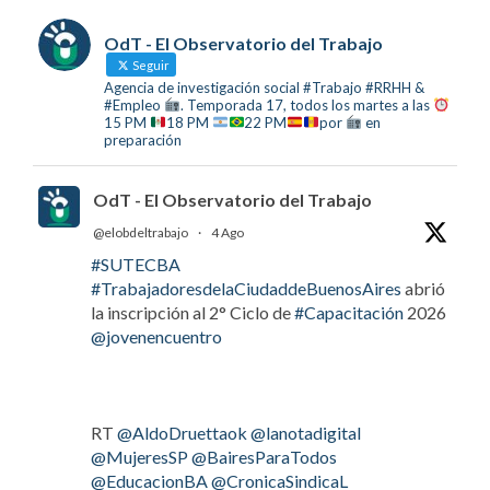
OdT - El Observatorio del Trabajo
Seguir
Agencia de investigación social #Trabajo #RRHH &
#Empleo
. Temporada 17, todos los martes a las
15 PM
18 PM
22 PM
por
en
preparación
OdT - El Observatorio del Trabajo
@elobdeltrabajo
·
4 Ago
#SUTECBA
#TrabajadoresdelaCiudaddeBuenosAires
abrió
la inscripción al 2° Ciclo de
#Capacitación
2026
@jovenencuentro
RT
@AldoDruettaok
@lanotadigital
@MujeresSP
@BairesParaTodos
@EducacionBA
@CronicaSindicaL