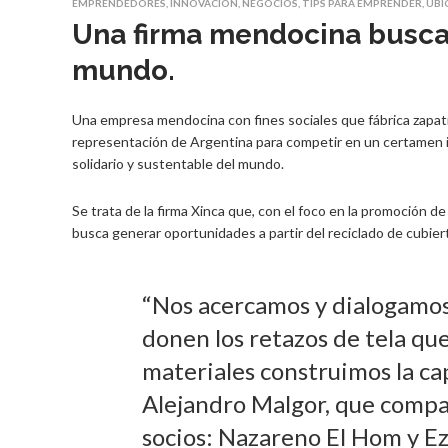
EMPRENDEDORES
,
INNOVACIÓN
,
NEGOCIOS
,
TIPS PARA EMPRENDER
,
UBI
Una firma mendocina buscar
mundo.
Una empresa mendocina con fines sociales que fábrica zapatil
representación de Argentina para competir en un certamen i
solidario y sustentable del mundo.
Se trata de la firma Xinca que, con el foco en la promoción de
busca generar oportunidades a partir del reciclado de cubie
“Nos acercamos y dialogamos
donen los retazos de tela que
materiales construimos la cap
Alejandro Malgor, que comp
socios: Nazareno El Hom y Ez