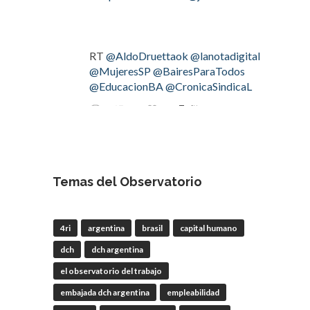
RT
@AldoDruettaok
@lanotadigital
@MujeresSP
@BairesParaTodos
@EducacionBA
@CronicaSindicaL
Twitter
2
2
OdT - El Observatorio del
Trabajo
Temas del Observatorio
4 Ago
#LaBancaria
rechazó la reforma de
4ri
argentina
brasil
capital humano
la Carta Orgánica del
#BCRA
dch
dch argentina
el observatorio del trabajo
embajada dch argentina
empleabilidad
RT
@lanotadigital
@La_Bancaria