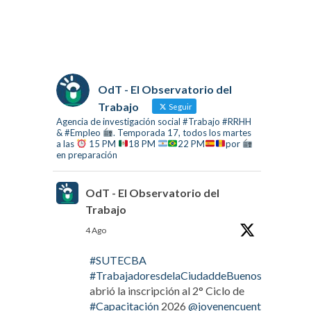
OdT - El Observatorio del
Trabajo
Seguir
Agencia de investigación social #Trabajo #RRHH
& #Empleo
. Temporada 17, todos los martes
a las
15 PM
18 PM
22 PM
por
en preparación
OdT - El Observatorio del
Trabajo
4 Ago
#SUTECBA
#TrabajadoresdelaCiudaddeBuenosAires
abrió la inscripción al 2° Ciclo de
#Capacitación
2026
@jovenencuentro