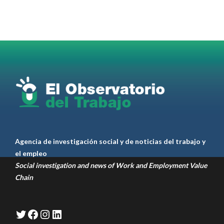
para el
#LiderazgoSindical
Omar Pérez
#Camioneros
#CATT
#Transporte
#TarifaSegura
#SaludMental
#Desarrollo
RT
@casdcamioneros
Twitter
1
1
Ver anteriores
Agencia de investigación social y de noticias del trabajo y
el empleo
Social investigation and news of Work and Employment Value
Chain
Twitter
Facebook
Instagram
LinkedIn