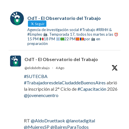
OdT - El Observatorio del Trabajo
Seguir
Agencia de investigación social #Trabajo #RRHH &
#Empleo
. Temporada 17, todos los martes a las
15 PM
18 PM
22 PM
por
en
preparación
OdT - El Observatorio del Trabajo
@elobdeltrabajo
·
4 Ago
#SUTECBA
#TrabajadoresdelaCiudaddeBuenosAires
abrió
la inscripción al 2° Ciclo de
#Capacitación
2026
@jovenencuentro
RT
@AldoDruettaok
@lanotadigital
@MujeresSP
@BairesParaTodos