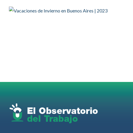
Twitter
2
2
OdT - El Observatorio del Trabajo Retuiteado
OdT - El Observatorio del Trabajo
@elobdeltrabajo
·
4 Ago
Martes 4/08. Invitamos a sintonizar IAS
Radio and Podcast programa radial sobre claves
para el
#LiderazgoSindical
Omar Pérez
#Camioneros
#CATT
#Transporte
#TarifaSegura
#SaludMental
#Desarrollo
RT
@casdcamioneros
Twitter
1
1
Ver anteriores