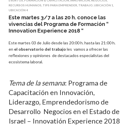
EVENTOS
,
FORMACIÓN & CAPACITACIÓN
,
INNOVACIÓN
,
NEGOCIOS
,
RECURSOS HUMANOS
,
TIPS PARA EMPRENDER
,
TRABAJO
,
UBICACIÓN 1
,
UBICACIÓN 4
Este martes 3/7 a las 20 h. conoce las
vivencias del Programa de Formación “
Innovation Experience 2018 “
Este martes 03 de Julio desde las 20:00 h. hasta las 21:00 h.
en
el observatorio del trabajo
les vamos a ofrecer las
reflexiones y opiniones de destacados especialistas del
ecosistema laboral.
Tema de la semana
: Programa de
Capacitación en Innovación,
Liderazgo, Emprendedorismo de
Desarrollo Negocios en el Estado de
Israel – Innovatión Experience 2018