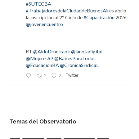
#SUTECBA
#TrabajadoresdelaCiudaddeBuenosAires
abrió
la inscripción al 2° Ciclo de
#Capacitación
2026
@jovenencuentro
RT
@AldoDruettaok
@lanotadigital
@MujeresSP
@BairesParaTodos
@EducacionBA
@CronicaSindicaL
Twitter
2
2
OdT - El Observatorio del Trabajo
@elobdeltrabajo
·
4 Ago
#LaBancaria
rechazó la reforma de la Carta
Orgánica del
#BCRA
Temas del Observatorio