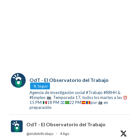
OdT - El Observatorio del Trabajo
Seguir
Agencia de investigación social #Trabajo #RRHH &
#Empleo
. Temporada 17, todos los martes a las
15 PM
18 PM
22 PM
por
en
preparación
OdT - El Observatorio del Trabajo
@elobdeltrabajo
·
4 Ago