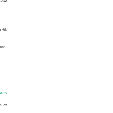
nidad
s
da
4RI
amos
lermo
uctor