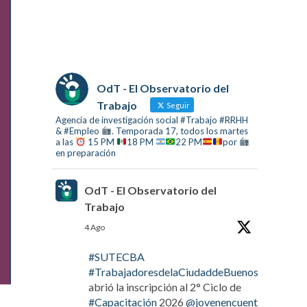
OdT - El Observatorio del
Trabajo
Seguir
Agencia de investigación social #Trabajo #RRHH
& #Empleo
. Temporada 17, todos los martes
a las
15 PM
18 PM
22 PM
por
en preparación
OdT - El Observatorio del
Trabajo
4 Ago
#SUTECBA
#TrabajadoresdelaCiudaddeBuenosAires
abrió la inscripción al 2° Ciclo de
#Capacitación
2026
@jovenencuentro