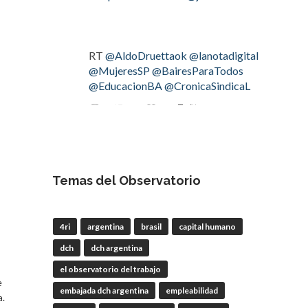
RT
@AldoDruettaok
@lanotadigital
@MujeresSP
@BairesParaTodos
@EducacionBA
@CronicaSindicaL
Twitter
2
3
OdT - El Observatorio del
Trabajo
Temas del Observatorio
4 Ago
#LaBancaria
rechazó la reforma de
4ri
argentina
brasil
capital humano
la Carta Orgánica del
#BCRA
dch
dch argentina
el observatorio del trabajo
e
embajada dch argentina
empleabilidad
RT
@lanotadigital
@La_Bancaria
a.