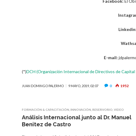
Facebook:
El Obs
Instagra
Linkedin
Wathsa
E-mail:
jdpalerm
(*)
DCH (Organización Internacional de Directivos de Capita
0
1952
JUAN DOMINGO PALERMO
9 MAYO, 2019, 02:07
FORMACIÓN & CAPACITACIÓN
,
INNOVACIÓN
,
RESERVORIO
,
VIDEO
Análisis Internacional junto al Dr. Manuel
Benitez de Castro