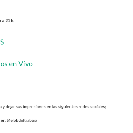
 a 21 h
.
S
os en Vivo
y dejar sus impresiones en las siguientes redes sociales;
ter
: @elobdeltrabajo