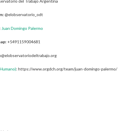
ervatorio del Trabajo Argentina
m:
@elobservatorio_odt
:
Juan Domingo Palermo
ap:
+5491159004681
o@elobservatoriodeltrabajo.org
l Humano)
: https://www.orgdch.org/team/juan-domingo-palermo/