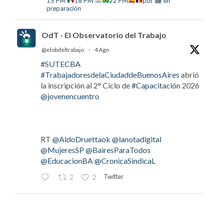
15 PM
18 PM
22 PM
por
en
preparación
OdT - El Observatorio del Trabajo
@elobdeltrabajo
·
4 Ago
#SUTECBA
#TrabajadoresdelaCiudaddeBuenosAires
abrió
la inscripción al 2° Ciclo de
#Capacitación
2026
@jovenencuentro
RT
@AldoDruettaok
@lanotadigital
@MujeresSP
@BairesParaTodos
@EducacionBA
@CronicaSindicaL
Twitter
2
2
OdT - El Observatorio del Trabajo