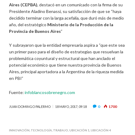
Aires (CEPBA)
, destacó en un comunicado con la firma de su
Presidente Aladino Benassi, su satisfacción de que se “haya
decidido terminar con la larga acefalía, que duró más de medio
año, del estratégico
Ministerio de la Producción de la
Provincia de Buenos Aires
”
Y subrayaron que la entidad empresaria aspira a “que este sea
un primer paso para el diseño de estrategias que resuelvan la
problemática coyuntural y estructural que han anclado el
potencial económico que tiene nuestra provincia de Buenos
Aires, principal aportadora a la Argentina de la riqueza medida
en PBI”
Fuente:
infoblancosobrenegro.com
0
1700
JUAN DOMINGO PALERMO
18 MAYO, 2017, 09:18
INNOVACIÓN
,
TECNOLOGÍA
,
TRABAJO
,
UBICACIÓN 1
,
UBICACIÓN 4